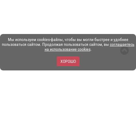
Мы используем cookies-файлы, чтобы вы могли быстрее и удобнее
пользоваться сайтом. Продолжая пользоваться сайтом, вы
соглашаетесь
на использование cookies
.
ХОРОШО
ЗОО-портал ЭКЗОТИКА. © Copyright 2003-2026.
Все логотипы, торговые марки и другие материалы на этом
сайте являются собственностью их законных владельцев.
При копировании материалов ссылка на www.ekzotika.com
обязательна.
Политика конфиденциальности.
Пользовательское
соглашение.
E-mail:
admin@ekzotika.com