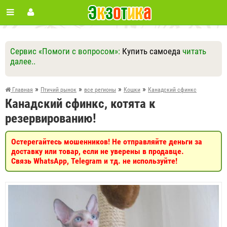
Сервис «Помоги с вопросом»:
Купить самоеда
читать
далее..
Ответить
Другие вопросы
Задать вопрос
»
»
»
»
Главная
Птичий рынок
все регионы
Кошки
Канадский сфинкс
Канадский сфинкс, котята к
резервированию!
Остерегайтесь мошенников! Не отправляйте деньги за
доставку или товар, если не уверены в продавце.
Связь WhatsApp, Telegram и тд. не используйте!