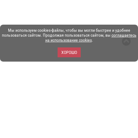
Мы используем cookies-файлы, чтобы вы могли быстрее и удобнее
пользоваться сайтом. Продолжая пользоваться сайтом, вы
соглашаетесь
на использование cookies
.
ХОРОШО
ЗОО-портал ЭКЗОТИКА. © Copyright 2003-2026.
Все логотипы, торговые марки и другие материалы на этом
сайте являются собственностью их законных владельцев.
При копировании материалов ссылка на www.ekzotika.com
обязательна.
Политика конфиденциальности.
Пользовательское
соглашение.
E-mail:
admin@ekzotika.com