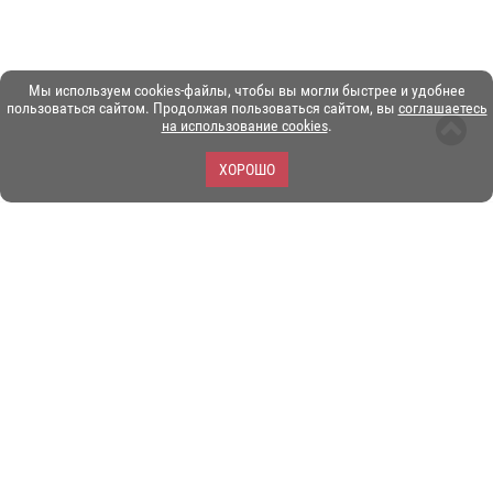
Мы используем cookies-файлы, чтобы вы могли быстрее и удобнее
пользоваться сайтом. Продолжая пользоваться сайтом, вы
соглашаетесь
на использование cookies
.
ХОРОШО
ЗОО-портал ЭКЗОТИКА. © Copyright 2003-2026.
Все логотипы, торговые марки и другие материалы на этом
сайте являются собственностью их законных владельцев.
При копировании материалов ссылка на www.ekzotika.com
обязательна.
Политика конфиденциальности.
Пользовательское
соглашение.
E-mail:
admin@ekzotika.com