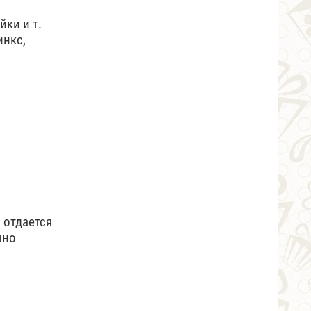
йки и т.
инкс,
 отдается
чно