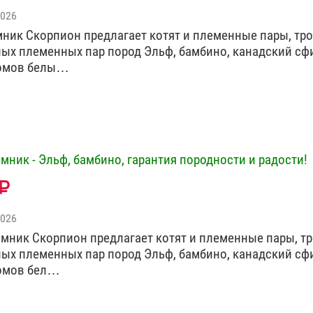
2026
омник Скорпион предлагает котят и племенные пары, тро
зных племенных пар пород Эльф, бамбино, канадский сф
ромов белы…
мник - Эльф, бамбино, гарантия породности и радости!
2026
итомник Скорпион предлагает котят и племенные пары, тр
зных племенных пар пород Эльф, бамбино, канадский сф
ромов бел…