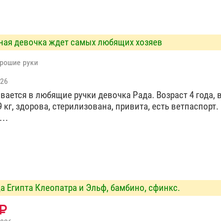
ная девочка ждет самых любящих хозяев
орошие руки
026
вается в любящие ручки девочка Рада. Возраст 4 года, в
9 кг, здорова, стерилизована, привита, есть ветпаспорт.
р…
а Египта Клеопатра и Эльф, бамбино, сфинкс.