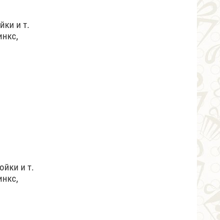
йки и т.
инкс,
ойки и т.
инкс,