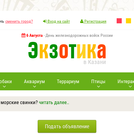
ань
сменить город?
Вход на сайт
Регистрация
6 Августа
- День железнодорожных войск России
в Казани
обаки
Аквариум
Террариум
Птицы
Интера
 морские свинки?
читать далее..
Ответить
Другие вопросы
Задать вопрос
Подать объявление