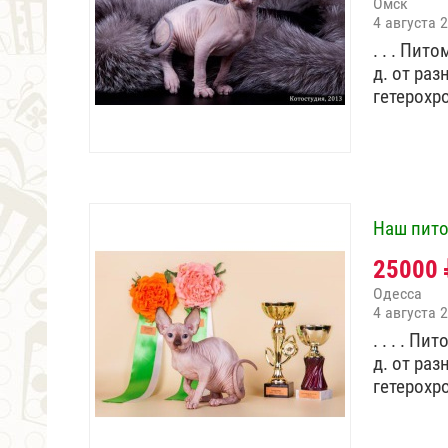
Омск
4 августа 
. . . Пит
д. от ра
гетерох
Наш пито
25000
Одесса
4 августа 
. . . . П
д. от ра
гетерох