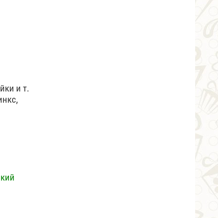
йки и т.
инкс,
ский