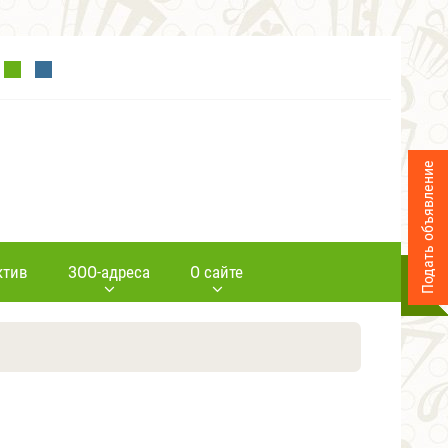
Подать объявление
ктив
ЗОО-адреса
О сайте