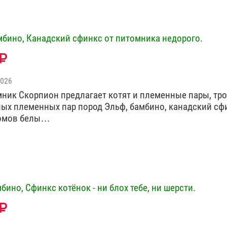
мбино, Канадский сфинкс от питомника недорого.
2026
омник Скорпион предлагает котят и племенные пары, тро
зных племенных пар пород Эльф, бамбино, канадский сф
ромов белы…
бино, Сфинкс котёнок - ни блох тебе, ни шерсти.