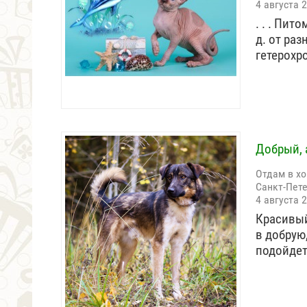
4 августа 
. . . Пит
д. от ра
гетерох
Добрый, 
Отдам в х
Санкт-Пет
4 августа 
Красивый
в добрую
подойдет