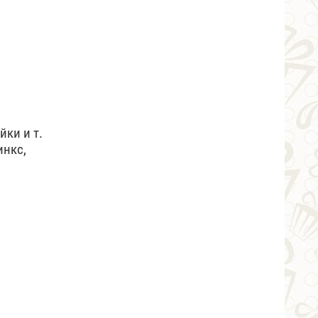
йки и т.
инкс,