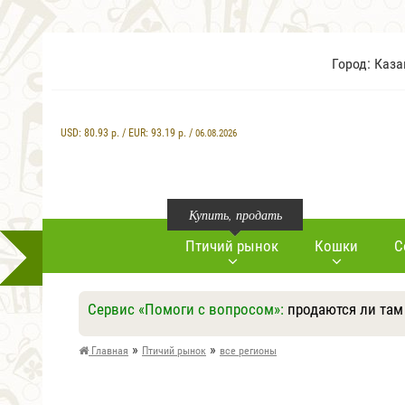
Город: Каз
USD:
80.93
р. / EUR:
93.19
р. /
06.08.2026
Купить, продать
Птичий рынок
Кошки
С
Сервис «Помоги с вопросом»:
продаются ли там
»
»
Главная
Птичий рынок
все регионы