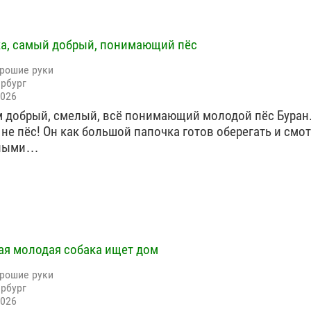
а, самый добрый, понимающий пёс
орошие руки
ербург
2026
 добрый, смелый, всё понимающий молодой пёс Буран. 
 не пёс! Он как большой папочка готов оберегать и смот
чными…
я молодая собака ищет дом
орошие руки
ербург
2026