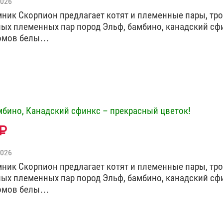
2026
омник Скорпион предлагает котят и племенные пары, тро
зных племенных пар пород Эльф, бамбино, канадский сф
ромов белы…
мбино, Канадский сфинкс – прекрасный цветок!
2026
омник Скорпион предлагает котят и племенные пары, тро
зных племенных пар пород Эльф, бамбино, канадский сф
ромов белы…