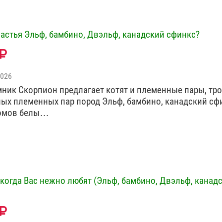
частья Эльф, бамбино, Двэльф, канадский сфинкс?
2026
омник Скорпион предлагает котят и племенные пары, тро
зных племенных пар пород Эльф, бамбино, канадский сф
ромов белы…
 когда Вас нежно любят (Эльф, бамбино, Двэльф, канад