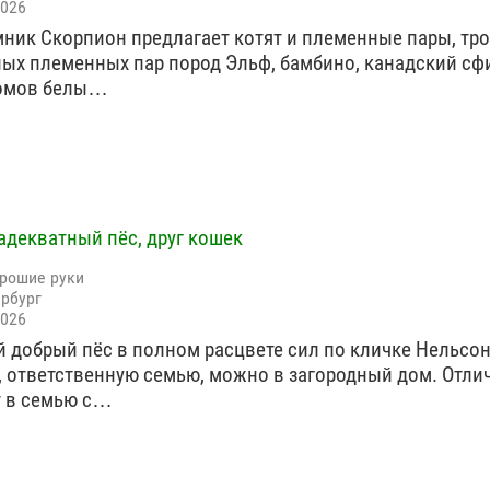
2026
омник Скорпион предлагает котят и племенные пары, тро
зных племенных пар пород Эльф, бамбино, канадский сф
ромов белы…
адекватный пёс, друг кошек
орошие руки
ербург
2026
 добрый пёс в полном расцвете сил по кличке Нельсон
, ответственную семью, можно в загородный дом. Отли
 в семью с…