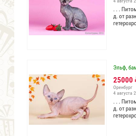
4 августа 
. . . Пит
д. от ра
гетерох
Эльф, ба
25000
Оренбург
4 августа 
. . . Пит
д. от ра
гетерох