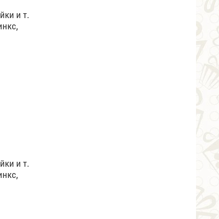
йки и т.
инкс,
йки и т.
инкс,