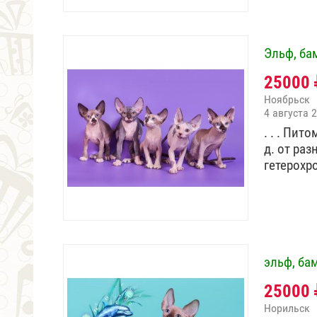
Эльф, ба
25000
Ноябрьск
4 августа 
. . . Пит
д. от ра
гетерох
эльф, бам
25000
Норильск