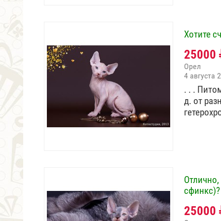
Хотите с
25000
Орел
4 августа 
. . . Пит
д. от ра
гетерох
Отлично,
сфинкс)?
25000