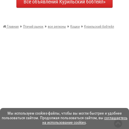
Все объявления Курильский бобтейл»
»
»
»
»
Главная
Птичий рынок
все регионы
Кошки
Курильский бобтейл
Мы используем cookies-файлы, чтобы вы могли быстрее и удобнее
пользоваться сайтом. Продолжая пользоваться сайтом, вы
соглашаетесь
на использование cookies
.