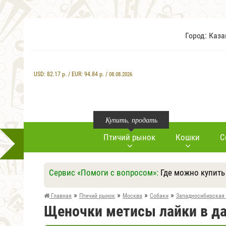
Город: Каз
USD:
82.17
р. / EUR:
94.84
р. /
08.08.2026
Купить, продать
Птичий рынок
Кошки
С
Сервис «Помоги с вопросом»:
Где можно купить
»
»
»
»
Главная
Птичий рынок
Москва
Собаки
Западносибирская
Щеночки метисы лайки в да