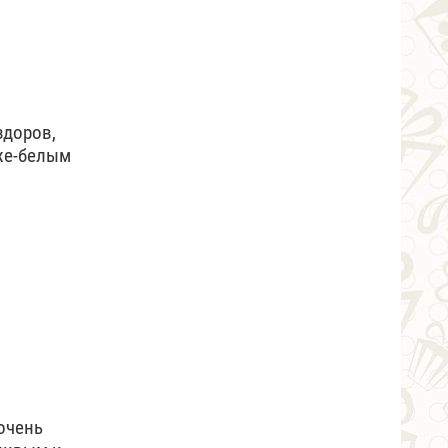
здоров,
же-белым
 очень