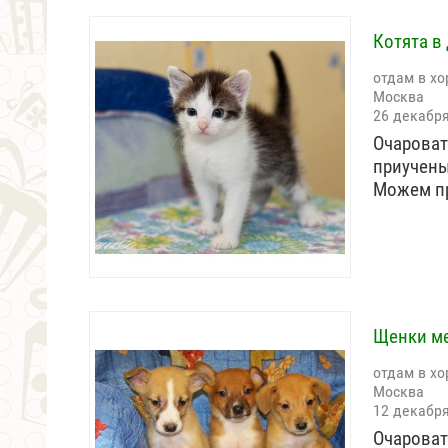
Котята в 
отдам в хо
Москва
26 декабр
Очароват
приучены
Можем п
Щенки ме
отдам в хо
Москва
12 декабр
Очароват