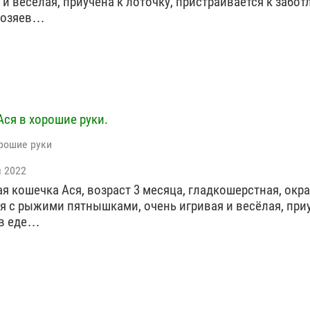
 и веселая, приучена к лоточку, пристраивается к забо
хозяев…
Ася в хорошие руки.
рошие руки
я 2022
я кошечка Ася, возраст 3 месяца, гладкошерстная, окра
я с рыжими пятнышками, очень игривая и весёлая, при
 в еде…