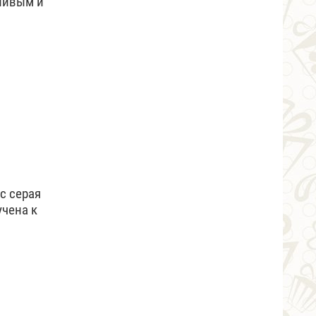
тливым и
с серая
учена к