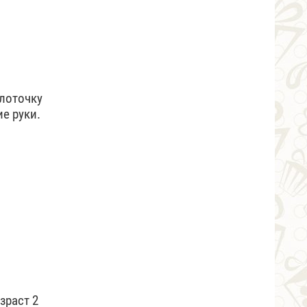
 лоточку
е руки.
зраст 2