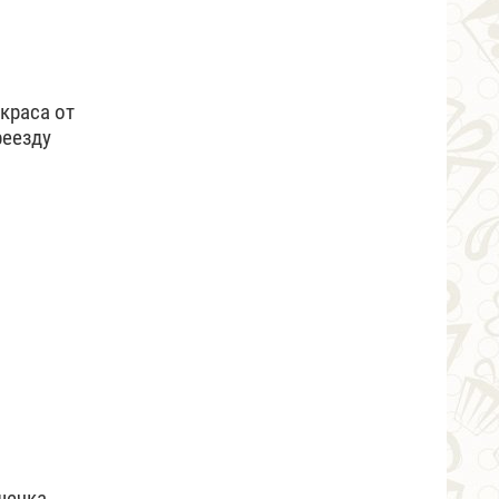
краса от
реезду
шечка