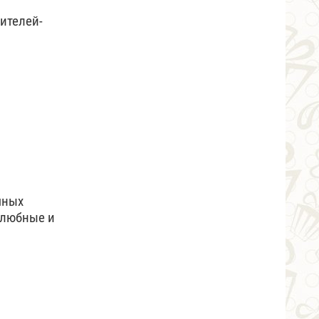
ителей-
чных
елюбные и