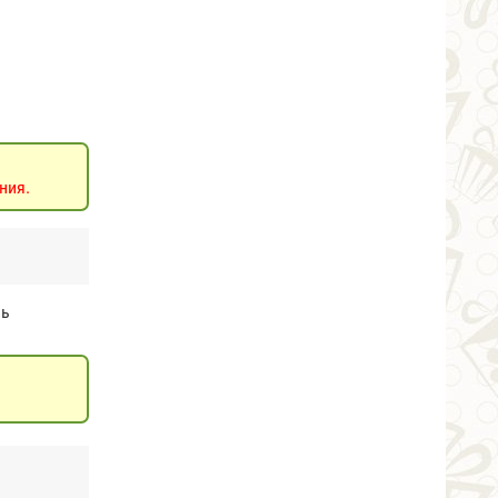
ния.
нь