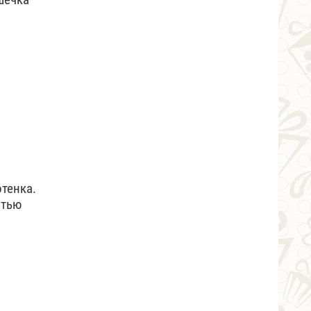
тенка.
стью