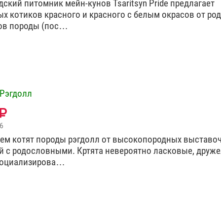
дский питомник мейн-кунов Tsaritsyn Pride предлагает
х котиков красного и красного с белым окрасов от род
ов породы (пос…
Рэгдолл
6
ем котят породы рэгдолл от высокопородных выставо
й с родословными. Кртята невероятно ласковые, друж
социализирова…