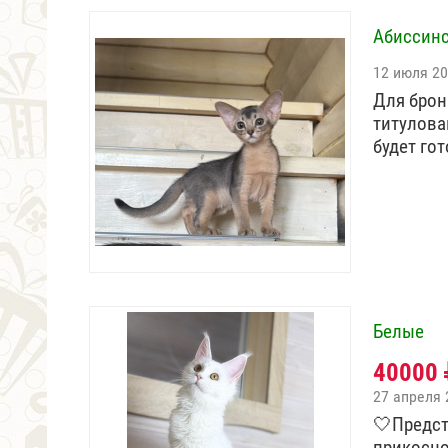
Абиссинс
12 июля 2
Для брон
титулова
будет го
Белые
40000
27 апреля 
🤍Предст
прикосн