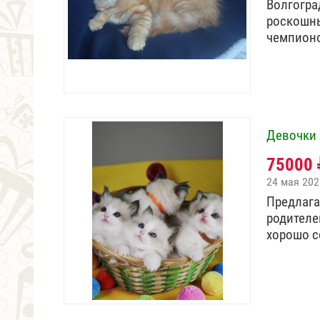
Волгогра
роскошны
чемпион
Девочки 
75000
24 мая 202
Предлага
родителе
хорошо 