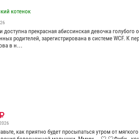
кий котенок
026
и доступна прекрасная абиссинская девочка голубого о
нных родителей, зарегистрирована в системе WCF. К пе
това в н…
2026
авьте, как приятно будет просыпаться утром от мягкого
овения белоснежной малышки. Мммм… 🤍 🤍Фиби - ко