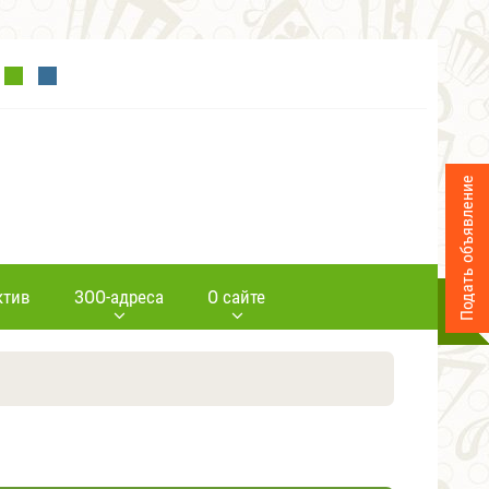
Подать объявление
ктив
ЗОО-адреса
О сайте