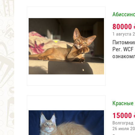
Абиссинс
80000
1 августа 
Питомник
Рег. WCF
ознаком
Красные 
15000
Волгоград
26 июля 2