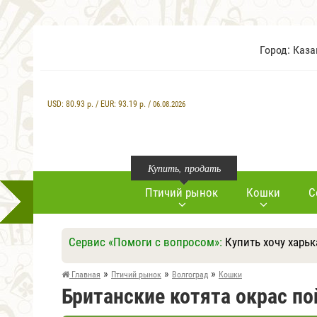
Город: Каз
USD:
80.93
р. / EUR:
93.19
р. /
06.08.2026
Купить, продать
Птичий рынок
Кошки
С
Сервис «Помоги с вопросом»:
Купить хочу харьк
»
»
»
Главная
Птичий рынок
Волгоград
Кошки
Британские котята окрас по