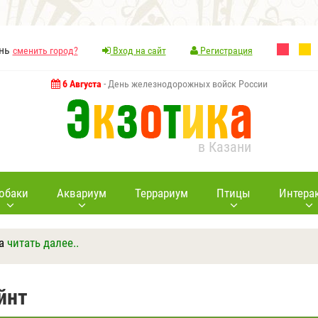
ань
сменить город?
Вход на сайт
Регистрация
6 Августа
- День железнодорожных войск России
в Казани
обаки
Аквариум
Террариум
Птицы
Интера
а
читать далее..
Ответить
Другие вопросы
Задать вопрос
йнт