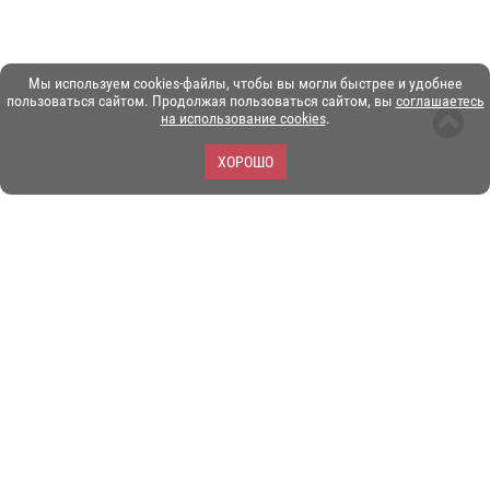
Мы используем cookies-файлы, чтобы вы могли быстрее и удобнее
пользоваться сайтом. Продолжая пользоваться сайтом, вы
соглашаетесь
на использование cookies
.
ХОРОШО
ЗОО-портал ЭКЗОТИКА. © Copyright 2003-2026.
Все логотипы, торговые марки и другие материалы на этом
сайте являются собственностью их законных владельцев.
При копировании материалов ссылка на www.ekzotika.com
обязательна.
Политика конфиденциальности.
Пользовательское
соглашение.
E-mail:
admin@ekzotika.com