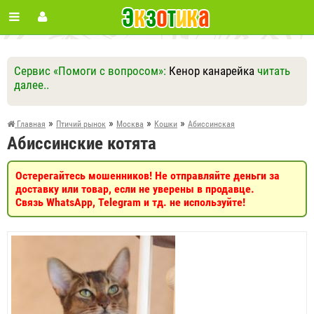
Сервис «Помоги с вопросом»:
Кенор канарейка
читать
далее..
Ответить
Другие вопросы
Задать вопрос
»
»
»
»
Главная
Птичий рынок
Москва
Кошки
Абиссинская
Абиссинские котята
Остерегайтесь мошенников! Не отправляйте деньги за
доставку или товар, если не уверены в продавце.
Связь WhatsApp, Telegram и тд. не используйте!