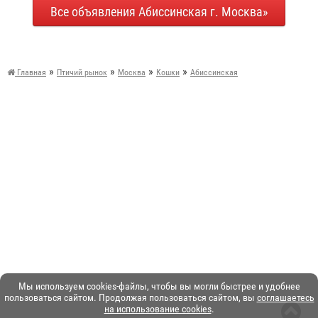
Все объявления Абиссинская г. Москва»
»
»
»
»
Главная
Птичий рынок
Москва
Кошки
Абиссинская
Мы используем cookies-файлы, чтобы вы могли быстрее и удобнее
пользоваться сайтом. Продолжая пользоваться сайтом, вы
соглашаетесь
на использование cookies
.