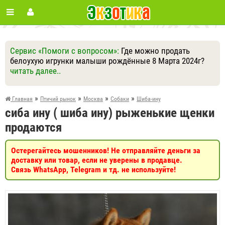
Сервис «Помоги с вопросом»:
Где можно продать
белоухую игрунки малыши рождённые 8 Марта 2024г?
читать далее..
Ответить
Другие вопросы
Задать вопрос
»
»
»
»
Главная
Птичий рынок
Москва
Собаки
Шиба-ину
сиба ину ( шиба ину) рыженькие щенки
продаются
Остерегайтесь мошенников! Не отправляйте деньги за
доставку или товар, если не уверены в продавце.
Связь WhatsApp, Telegram и тд. не используйте!