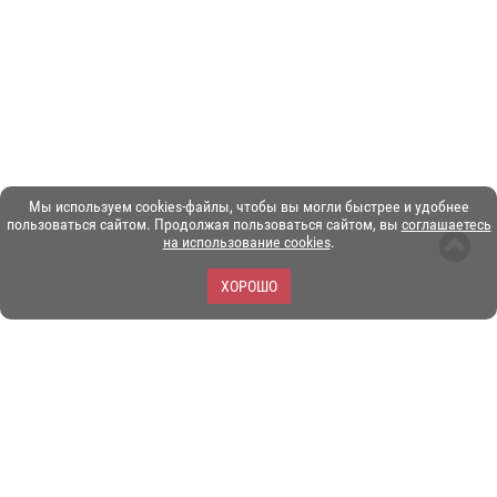
Мы используем cookies-файлы, чтобы вы могли быстрее и удобнее
пользоваться сайтом. Продолжая пользоваться сайтом, вы
соглашаетесь
на использование cookies
.
ХОРОШО
ЗОО-портал ЭКЗОТИКА. © Copyright 2003-2026.
Все логотипы, торговые марки и другие материалы на этом
сайте являются собственностью их законных владельцев.
При копировании материалов ссылка на www.ekzotika.com