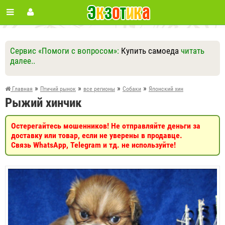
Сервис «Помоги с вопросом»:
Купить самоеда
читать
далее..
Ответить
Другие вопросы
Задать вопрос
»
»
»
»
Главная
Птичий рынок
все регионы
Собаки
Японский хин
Рыжий хинчик
Остерегайтесь мошенников! Не отправляйте деньги за
доставку или товар, если не уверены в продавце.
Связь WhatsApp, Telegram и тд. не используйте!