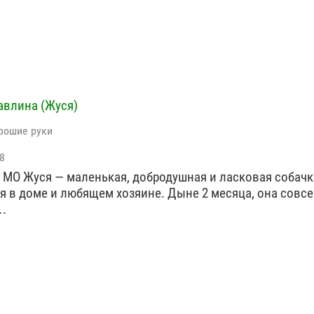
авлина (Жуся)
рошие руки
8
 МО Жуся — маленькая, добродушная и ласковая собачк
я в доме и любящем хозяине. Дыне 2 месяца, она совс
…