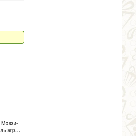
 Моззи-
оль агр…