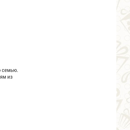
ю семью.
рям из