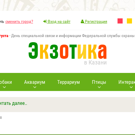
ань
сменить город?
Вход на сайт
Регистрация
густа
- День специальной связи и информации Федеральной службы охраны
в Казани
обаки
Аквариум
Террариум
Птицы
Интера
итать далее..
Ответить
Другие вопросы
Задать вопрос
ка