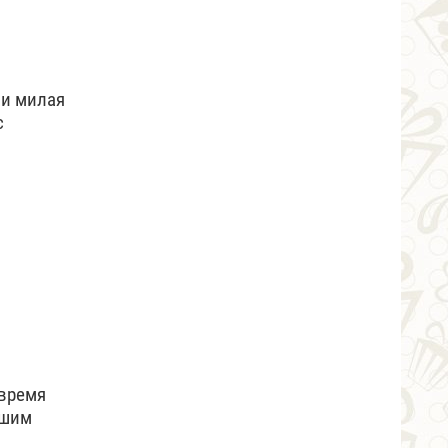
 и милая
с
 время
ашим