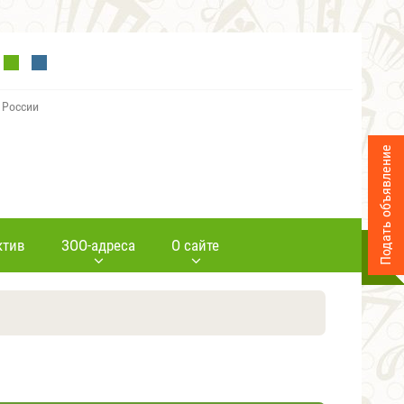
 России
Подать объявление
ктив
ЗОО-адреса
О сайте