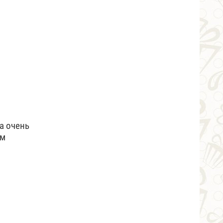
а очень
ем