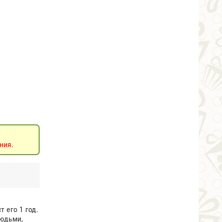
ния.
 его 1 год.
людьми,