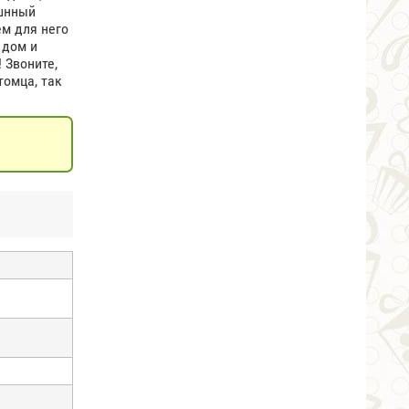
ошнный
ем для него
 дом и
 Звоните,
томца, так