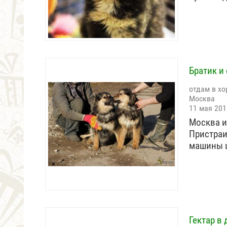
Братик и
отдам в хо
Москва
11 мая 201
Москва и
Пристраи
машины 
Гектар в 