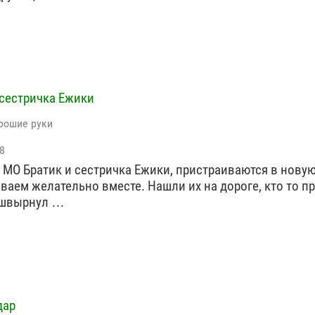
 сестричка Ежики
рошие руки
8
 МО Братик и сестричка Ежики, пристраиваются в нову
ваем желательно вместе. Нашли их на дороге, кто то п
швырнул …
дар