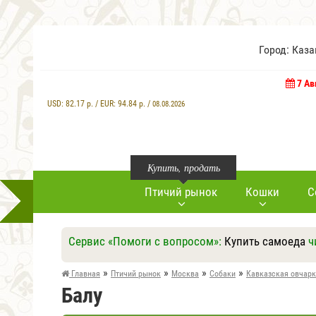
Город: Каз
7 Ав
USD:
82.17
р. / EUR:
94.84
р. /
08.08.2026
Купить, продать
Птичий рынок
Кошки
С
Сервис «Помоги с вопросом»:
Купить самоеда
ч
»
»
»
»
Главная
Птичий рынок
Москва
Собаки
Кавказская овчар
Балу