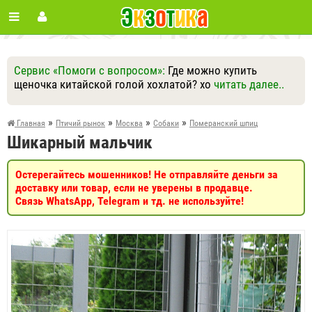
Сервис «Помоги с вопросом»:
Где можно купить
щеночка китайской голой хохлатой? хо
читать далее..
Ответить
Другие вопросы
Задать вопрос
»
»
»
»
Главная
Птичий рынок
Москва
Собаки
Померанский шпиц
Шикарный мальчик
Остерегайтесь мошенников! Не отправляйте деньги за
доставку или товар, если не уверены в продавце.
Связь WhatsApp, Telegram и тд. не используйте!