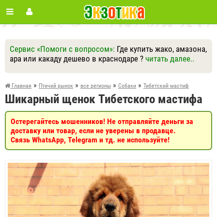
Сервис «Помоги с вопросом»:
Где купить жако, амазона,
ара или какаду дешево в краснодаре ?
читать далее..
Ответить
Другие вопросы
Задать вопрос
»
»
»
»
Главная
Птичий рынок
все регионы
Собаки
Тибетский мастиф
Шикарный щенок Тибетского мастифа
Остерегайтесь мошенников! Не отправляйте деньги за
доставку или товар, если не уверены в продавце.
Связь WhatsApp, Telegram и тд. не используйте!