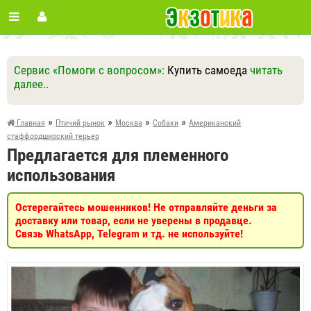
Сервис «Помоги с вопросом»:
Купить самоеда
читать
далее..
Ответить
Другие вопросы
Задать вопрос
»
»
»
»
Главная
Птичий рынок
Москва
Собаки
Американский
стаффордширский терьер
Предлагается для племенного
использования
Остерегайтесь мошенников! Не отправляйте деньги за
доставку или товар, если не уверены в продавце.
Связь WhatsApp, Telegram и тд. не используйте!