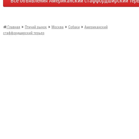
Все объявления Американский стаффордширский терь
»
»
»
»
Главная
Птичий рынок
Москва
Собаки
Американский
стаффордширский терьер