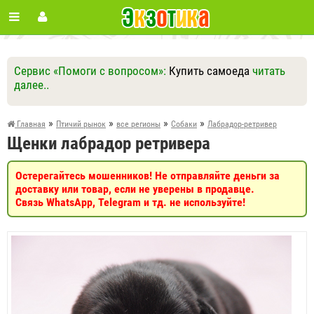
Сервис «Помоги с вопросом»:
Купить самоеда
читать
далее..
Ответить
Другие вопросы
Задать вопрос
»
»
»
»
Главная
Птичий рынок
все регионы
Собаки
Лабрадор-ретривер
Щенки лабрадор ретривера
Остерегайтесь мошенников! Не отправляйте деньги за
доставку или товар, если не уверены в продавце.
Связь WhatsApp, Telegram и тд. не используйте!