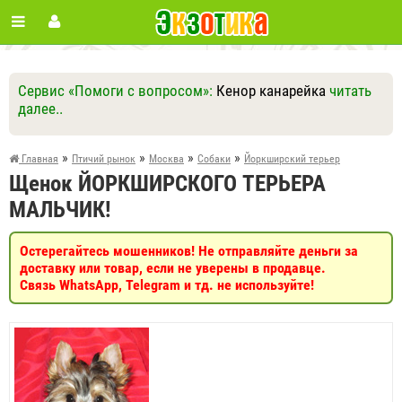
Сервис «Помоги с вопросом»:
Кенор канарейка
читать
далее..
Ответить
Другие вопросы
Задать вопрос
»
»
»
»
Главная
Птичий рынок
Москва
Собаки
Йоркширский терьер
Щенок ЙОРКШИРСКОГО ТЕРЬЕРА
МАЛЬЧИК!
Остерегайтесь мошенников! Не отправляйте деньги за
доставку или товар, если не уверены в продавце.
Связь WhatsApp, Telegram и тд. не используйте!