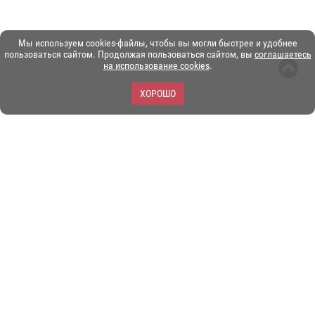
Мы используем cookies-файлы, чтобы вы могли быстрее и удобнее
пользоваться сайтом. Продолжая пользоваться сайтом, вы
соглашаетесь
на использование cookies
.
ХОРОШО
ЗОО-портал ЭКЗОТИКА. © Copyright 2003-2026.
Все логотипы, торговые марки и другие материалы на этом
сайте являются собственностью их законных владельцев.
При копировании материалов ссылка на www.ekzotika.com
обязательна.
Политика конфиденциальности.
Пользовательское
соглашение.
E-mail:
admin@ekzotika.com