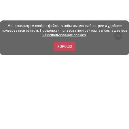
Мы используем cookies-файлы, чтобы вы могли быстрее и удобнее
пользоваться сайтом. Продолжая пользоваться сайтом, вы
соглашаетесь
на использование cookies
.
ХОРОШО
ЗОО-портал ЭКЗОТИКА. © Copyright 2003-2026.
Все логотипы, торговые марки и другие материалы на этом
сайте являются собственностью их законных владельцев.
При копировании материалов ссылка на www.ekzotika.com
обязательна.
Политика конфиденциальности.
Пользовательское
соглашение.
E-mail:
admin@ekzotika.com