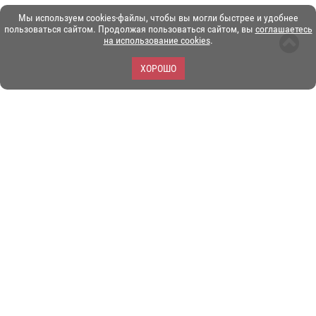
Мы используем cookies-файлы, чтобы вы могли быстрее и удобнее
пользоваться сайтом. Продолжая пользоваться сайтом, вы
соглашаетесь
на использование cookies
.
ХОРОШО
ЗОО-портал ЭКЗОТИКА. © Copyright 2003-2026.
Все логотипы, торговые марки и другие материалы на этом
сайте являются собственностью их законных владельцев.
При копировании материалов ссылка на www.ekzotika.com
обязательна.
Политика конфиденциальности.
Пользовательское
соглашение.
E-mail:
admin@ekzotika.com