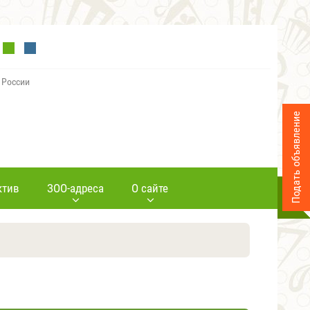
 России
Подать объявление
ктив
ЗОО-адреса
О сайте