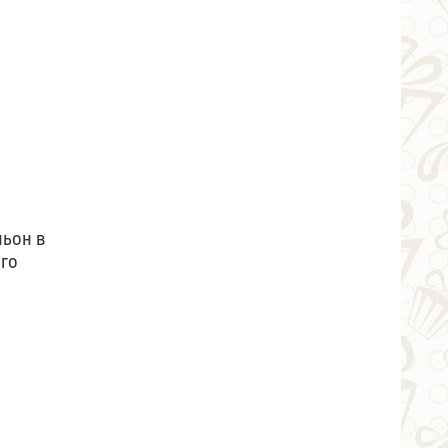
ньон в
ого