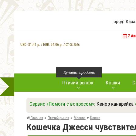
Город: Каз
7 Ав
USD:
81.41
р. / EUR:
94.06
р. /
07.08.2026
Купить, продать
Птичий рынок
Кошки
С
Сервис «Помоги с вопросом»:
Кенор канарейка
»
»
»
Главная
Птичий рынок
Москва
Кошки
Кошечка Джесси чувствите