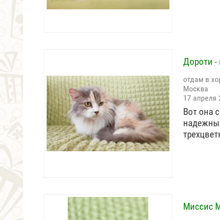
Дороти -
отдам в хо
Москва
17 апреля 
Вот она 
надежных
трехцве
Миссис М