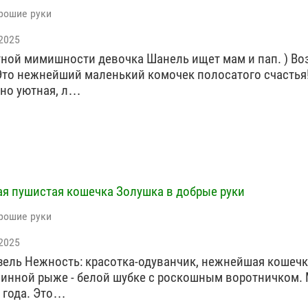
рошие руки
2025
ной мимишности девочка Шанель ищет мам и пап. ) Возр
Это нежнейший маленький комочек полосатого счастья!
но уютная, л…
я пушистая кошечка Золушка в добрые руки
рошие руки
2025
ель Нежность: красотка-одуванчик, нежнейшая кошечк
линной рыже - белой шубке с роскошным воротничком
5 года. Это…