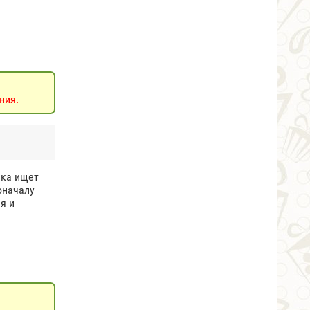
ния.
чка ищет
оначалу
я и