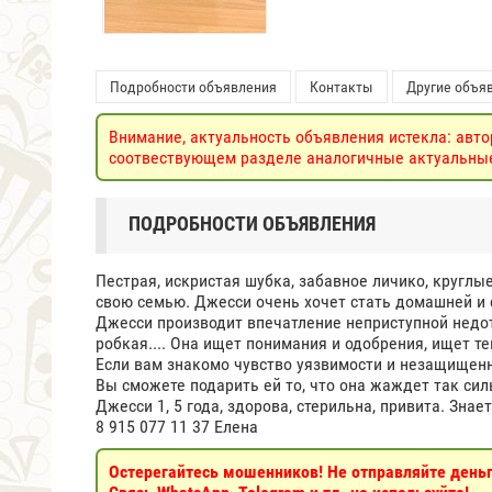
Подробности объявления
Контакты
Другие объяв
Внимание, актуальность объявления истекла: авто
соотвествующем разделе аналогичные актуальные 
ПОДРОБНОСТИ ОБЪЯВЛЕНИЯ
Пестрая, искристая шубка, забавное личико, круглы
свою семью. Джесси очень хочет стать домашней и 
Джесси производит впечатление неприступной недотр
робкая.... Она ищет понимания и одобрения, ищет те
Если вам знакомо чувство уязвимости и незащищенн
Вы сможете подарить ей то, что она жаждет так сил
Джесси 1, 5 года, здорова, стерильна, привита. Знает
8 915 077 11 37 Елена
Остерегайтесь мошенников! Не отправляйте деньги