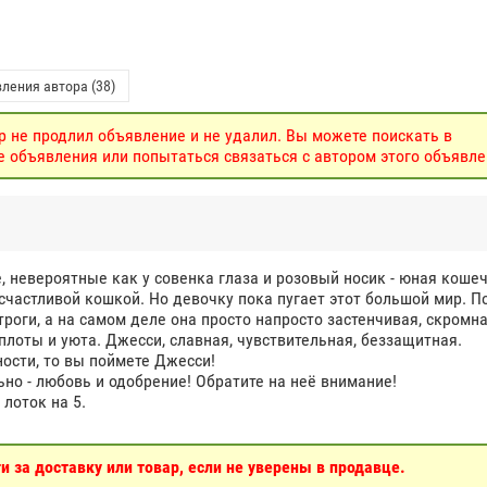
ления автора (38)
р не продлил объявление и не удалил. Вы можете поискать в
объявления или попытаться связаться с автором этого объявле
е, невероятные как у совенка глаза и розовый носик - юная коше
счастливой кошкой. Но девочку пока пугает этот большой мир. П
оги, а на самом деле она просто напросто застенчивая, скромна
плоты и уюта. Джесси, славная, чувствительная, беззащитная.
ости, то вы поймете Джесси!
ьно - любовь и одобрение! Обратите на неё внимание!
 лоток на 5.
 за доставку или товар, если не уверены в продавце.