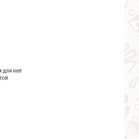
 для неё
той