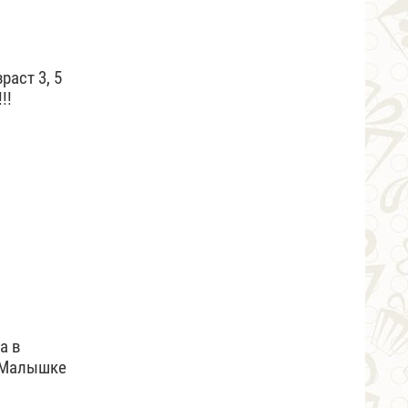
аст 3, 5
!!
а в
. Малышке