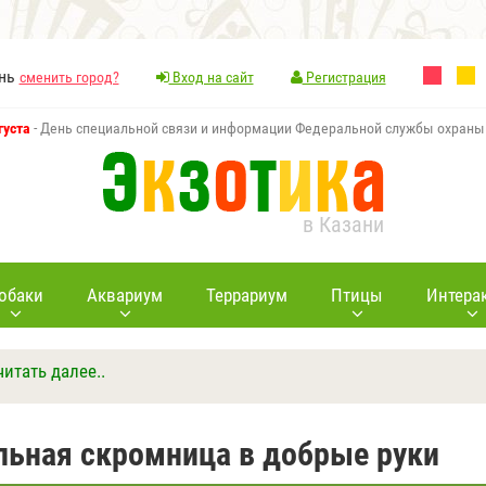
ань
сменить город?
Вход на сайт
Регистрация
густа
- День специальной связи и информации Федеральной службы охраны
в Казани
обаки
Аквариум
Террариум
Птицы
Интера
читать далее..
Ответить
Другие вопросы
Задать вопрос
льная скромница в добрые руки