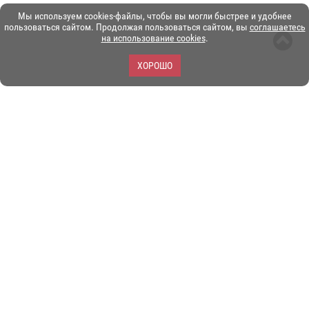
Мы используем cookies-файлы, чтобы вы могли быстрее и удобнее
пользоваться сайтом. Продолжая пользоваться сайтом, вы
соглашаетесь
на использование cookies
.
ХОРОШО
ЗОО-портал ЭКЗОТИКА. © Copyright 2003-2026.
Все логотипы, торговые марки и другие материалы на этом
сайте являются собственностью их законных владельцев.
При копировании материалов ссылка на www.ekzotika.com
обязательна.
Политика конфиденциальности.
Пользовательское
соглашение.
E-mail:
admin@ekzotika.com