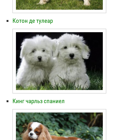
Котон де тулеар
Кинг чарльз спаниел