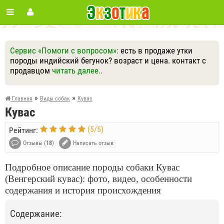
Сервис «Помоги с вопросом»:
есть в продаже утки
породы индийский бегунок? возраст и цена. контакт с
продавцом
читать далее..
Ответить
Другие вопросы
Задать вопрос
»
»
Главная
Виды собак
Кувас
Кувас
(
5
/
5
)
Рейтинг:
Отзывы (
18
)
Написать отзыв
Подробное описание породы собаки Кувас
(Венгерский кувас): фото, видео, особенности
содержания и история происхождения
Содержание: