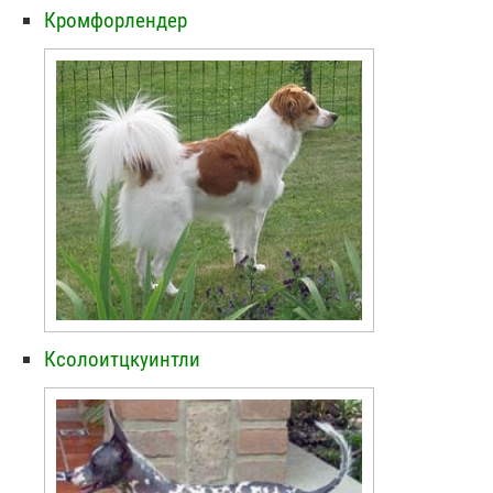
Кромфорлендер
Ксолоитцкуинтли