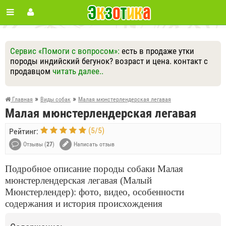
Сервис «Помоги с вопросом»:
есть в продаже утки
породы индийский бегунок? возраст и цена. контакт с
продавцом
читать далее..
Ответить
Другие вопросы
Задать вопрос
»
»
Главная
Виды собак
Малая мюнстерлендерская легавая
Малая мюнстерлендерская легавая
(
5
/
5
)
Рейтинг:
Отзывы (
27
)
Написать отзыв
Подробное описание породы собаки Малая
мюнстерлендерская легавая (Малый
Мюнстерлендер): фото, видео, особенности
содержания и история происхождения