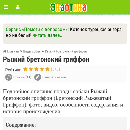
Сервис «Помоги с вопросом»:
Котёнок турецкая ангора,
но не белый
читать далее..
Ответить
Другие вопросы
Задать вопрос
»
»
Главная
Виды собак
Рыжий бретонский гриффон
Рыжий бретонский гриффон
(
5
/
5
)
Рейтинг:
Отзывы (
41
)
Написать отзыв
Подробное описание породы собаки Рыжий
бретонский гриффон (Бретонский Рыжеватый
Гриффон): фото, видео, особенности содержания и
история происхождения
Содержание: