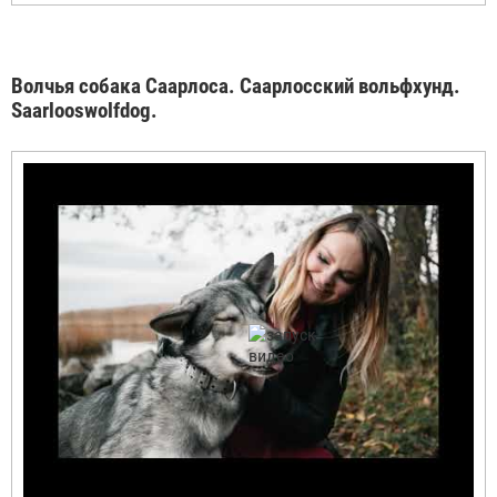
Волчья собака Саарлоса. Саарлосский вольфхунд.
Saarlooswolfdog.