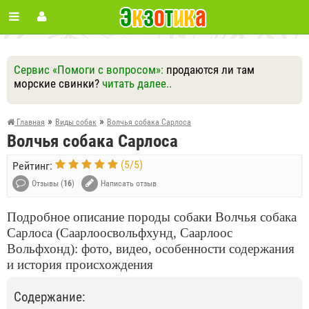
Сервис «Помоги с вопросом»:
продаются ли там
морские свинки?
читать далее..
Ответить
Другие вопросы
Задать вопрос
»
»
Главная
Виды собак
Волчья собака Сарлоса
Волчья собака Сарлоса
(
5
/
5
)
Рейтинг:
Отзывы (
16
)
Написать отзыв
Подробное описание породы собаки Волчья собака
Сарлоса (Саарлоосвольфхунд, Саарлоос
Вольфхонд): фото, видео, особенности содержания
и история происхождения
Содержание: