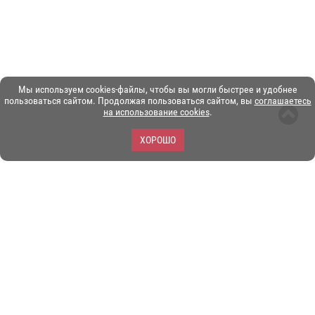
Мы используем cookies-файлы, чтобы вы могли быстрее и удобнее
пользоваться сайтом. Продолжая пользоваться сайтом, вы
соглашаетесь
на использование cookies
.
ХОРОШО
ЗОО-портал ЭКЗОТИКА. © Copyright 2003-2026.
Все логотипы, торговые марки и другие материалы на этом
сайте являются собственностью их законных владельцев.
При копировании материалов ссылка на www.ekzotika.com
обязательна.
Политика конфиденциальности.
Пользовательское
соглашение.
E-mail:
admin@ekzotika.com