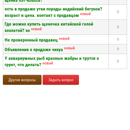
щенка пэт-класса?
есть в продаже утки породы индийский бегунок?
0
новый
возраст и цена. контакт с продавцом
Где можно купить щеночка китайской голой
0
новый
хохлатой? хо
новый
Не проверенный продавец
0
новый
Объявления о продаже чихуа
0
У аквариумных рыб красные жабры и трутся о
0
новый
грунт, что делать?
Другие вопросы
Задать вопрос