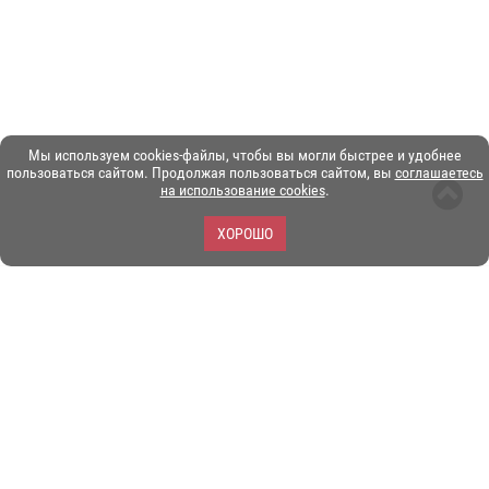
Мы используем cookies-файлы, чтобы вы могли быстрее и удобнее
пользоваться сайтом. Продолжая пользоваться сайтом, вы
соглашаетесь
на использование cookies
.
ХОРОШО
ЗОО-портал ЭКЗОТИКА. © Copyright 2003-2026.
Все логотипы, торговые марки и другие материалы на этом
сайте являются собственностью их законных владельцев.
При копировании материалов ссылка на www.ekzotika.com
обязательна.
Политика конфиденциальности.
Пользовательское
соглашение.