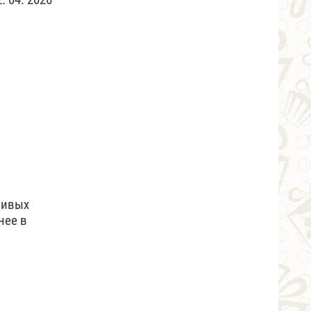
сивых
нее в