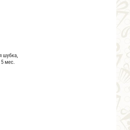
я шубка,
5 мес.