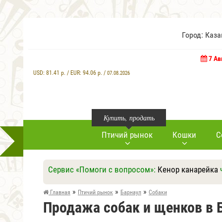
Город: Каз
7 Ав
USD:
81.41
р. / EUR:
94.06
р. /
07.08.2026
Купить, продать
Птичий рынок
Кошки
С
Сервис «Помоги с вопросом»:
Кенор канарейка
»
»
»
Главная
Птичий рынок
Барнаул
Собаки
Продажа собак и щенков в 