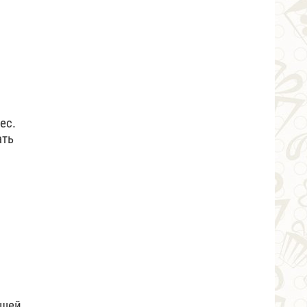
ес.
ать
ышей