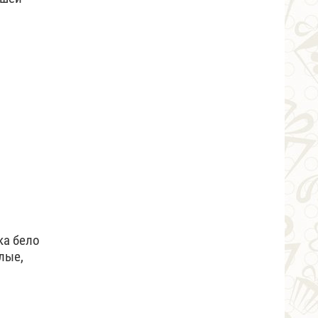
ка бело
лые,