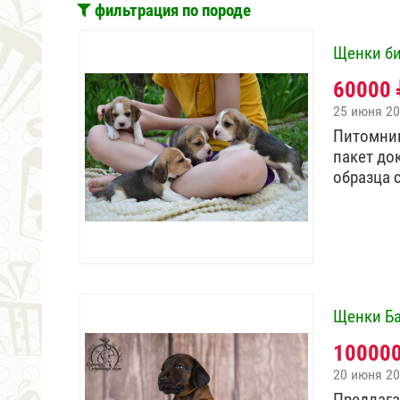
фильтрация по породе
Щенки би
60000
25 июня 2
Питомник
пакет до
образца 
Щенки Ба
10000
20 июня 2
Предлага