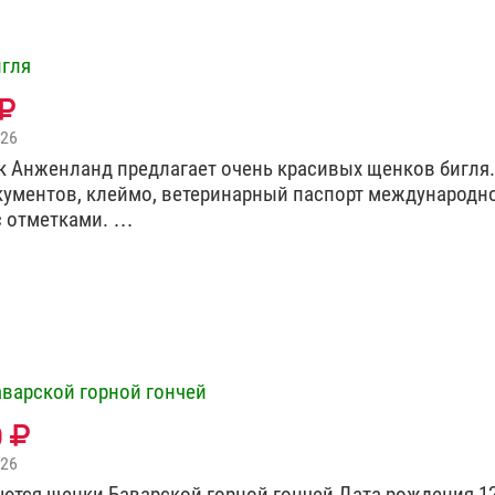
гля
026
 Анженланд предлагает очень красивых щенков бигля
кументов, клеймо, ветеринарный паспорт международн
с отметками. …
варской горной гончей
0
026
ются щенки Баварской горной гончей Дата рождения 12.