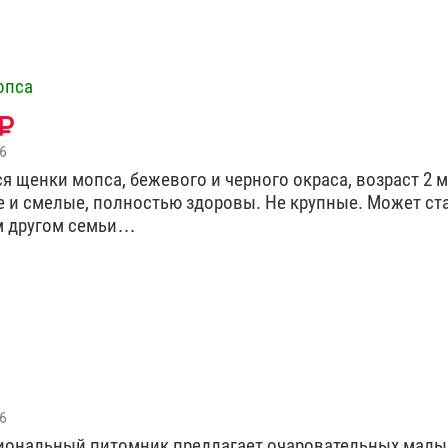
опса
6
я щенки мопса, бежевого и черного окраса, возраст 2 м
 и смелые, полностью здоровы. Не крупные. Может ст
 другом семьи…
6
иональный питомник предлагает очаровательных мал