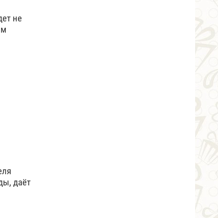
ет не
ом
еля
ды, даёт