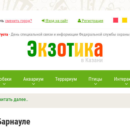
ань
сменить город?
Вход на сайт
Регистрация
густа
- День специальной связи и информации Федеральной службы охраны
в Казани
обаки
Аквариум
Террариум
Птицы
Интера
читать далее..
Ответить
Другие вопросы
Задать вопрос
Барнауле