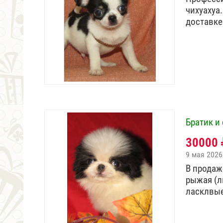
чихуахуа
доставке
Братик и
30000
9 мая 2026
В продаж
рыжая (л
ласклвы