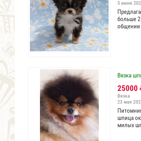
5 июня 20
Предлага
больше 2
общении
Вязка шп
25000
Вязка
23 мая 202
Питомник
шпица ок
милых ш