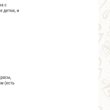
на с
е детки, и
красы,
м (есть