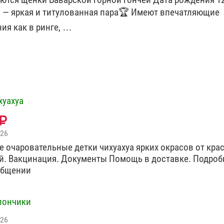
 — яркая и титулованная пара🏆 Имеют впечатляющие
ия как в ринге, …
хуахуа
026
е очаровательные детки чихуахуа ярких окрасов от кра
й. Вакцинация. Документы Помощь в доставке. Подроб
общении
пончики
026