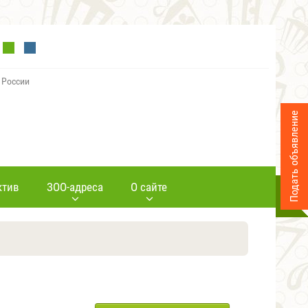
 России
Подать объявление
ктив
ЗОО-адреса
О сайте