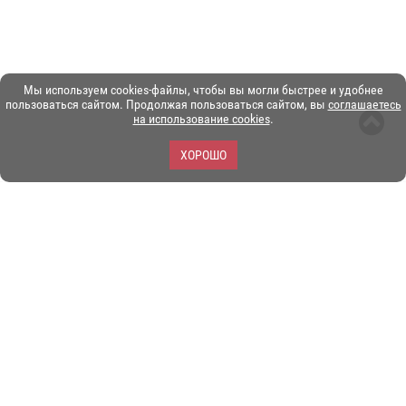
Мы используем cookies-файлы, чтобы вы могли быстрее и удобнее
пользоваться сайтом. Продолжая пользоваться сайтом, вы
соглашаетесь
на использование cookies
.
ХОРОШО
ЗОО-портал ЭКЗОТИКА. © Copyright 2003-2026.
Все логотипы, торговые марки и другие материалы на этом
сайте являются собственностью их законных владельцев.
При копировании материалов ссылка на www.ekzotika.com
обязательна.
Политика конфиденциальности.
Пользовательское
соглашение.
E-mail:
admin@ekzotika.com