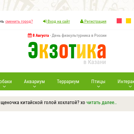
ань
сменить город?
Вход на сайт
Регистрация
8 Августа
- День физкультурника в России
в Казани
обаки
Аквариум
Террариум
Птицы
Интера
 щеночка китайской голой хохлатой? хо
читать далее..
Ответить
Другие вопросы
Задать вопрос