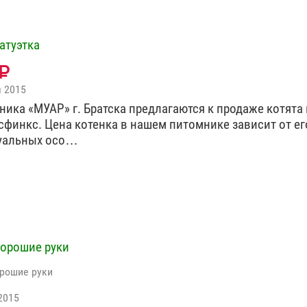
атуэтка
я 2015
ника «МУАР» г. Братска предлагаются к продаже котята
сфинкс. Цена котенка в нашем питомнике зависит от ег
уальных осо…
хорошие руки
орошие руки
2015