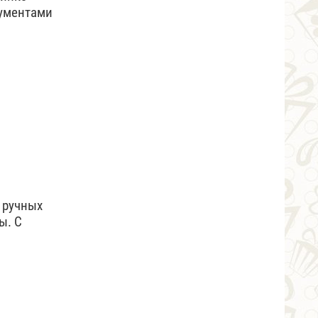
кументами
 ручных
ы. С