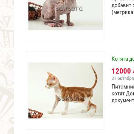
добавит 
(метрика
Котята д
12000
31 октября
Питомник
котят До
докумен