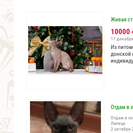
Живая ст
10000
17 декабр
Из питом
донской 
индивид
Отдам в 
Отдам в х
Липецк
2 октября 