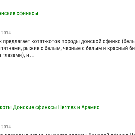
онские сфинксы
 2014
 предлагает котят-котов породы донской сфинкс (белы
пятнами, рыжие с белым, черные с белым и красный би
 глазами), н…
 коты Донские сфинксы Hermes и Арамис
 2014