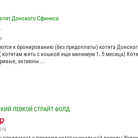
отят Донского Сфинкса
6
ются к бронированию (без предоплаты) котята Донско
( котятам жить с кошкой еще минимум 1. 5 месяца) Кот
гривые, активны…
КИЙ ЛЕВКОЙ СТРАЙТ ФОЛД
016
 предлагает к продаже котят уникальной породы Укра