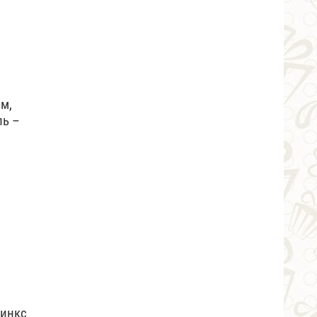
м,
пь –
финкс