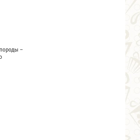
 породы –
о