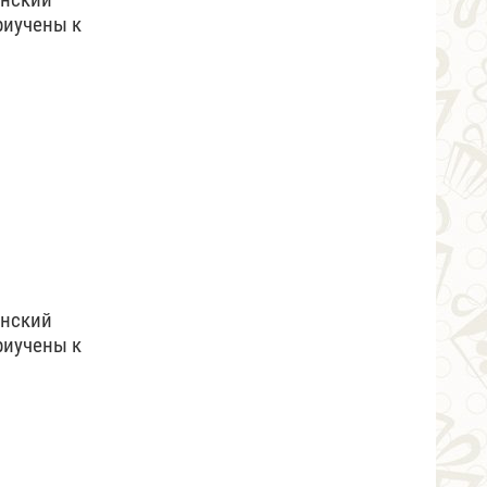
риучены к
инский
риучены к