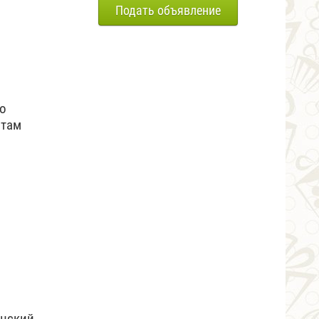
Подать объявление
го
ятам
инский