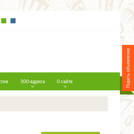
Подать объявление
ктив
ЗОО-адреса
О сайте