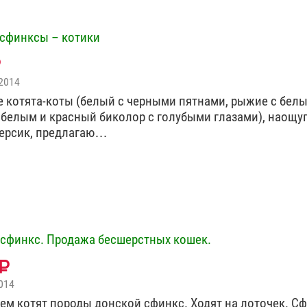
сфинксы – котики
2014
 котята-коты (белый с черными пятнами, рыжие с белы
 белым и красный биколор с голубыми глазами), наощу
ерсик, предлагаю…
сфинкс. Продажа бесшерстных кошек.
014
ем котят породы донской сфинкс. Ходят на лоточек. С