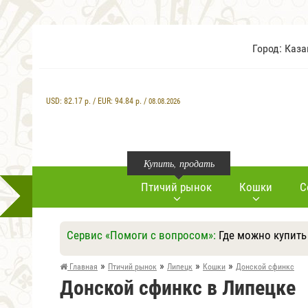
Город: Каз
USD:
82.17
р. / EUR:
94.84
р. /
08.08.2026
Купить, продать
Птичий рынок
Кошки
С
Сервис «Помоги с вопросом»:
Где можно купить
»
»
»
»
Главная
Птичий рынок
Липецк
Кошки
Донской сфинкс
Донской сфинкс в Липецке