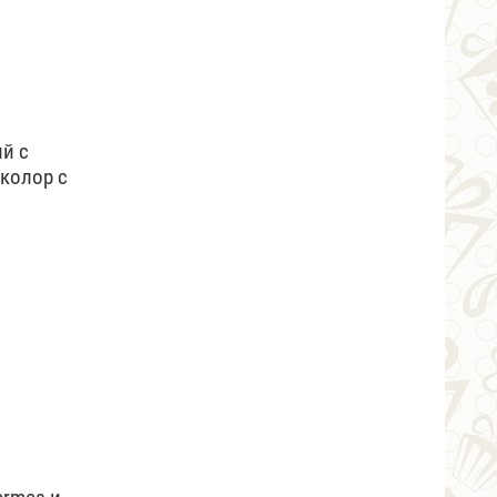
й с
колор с