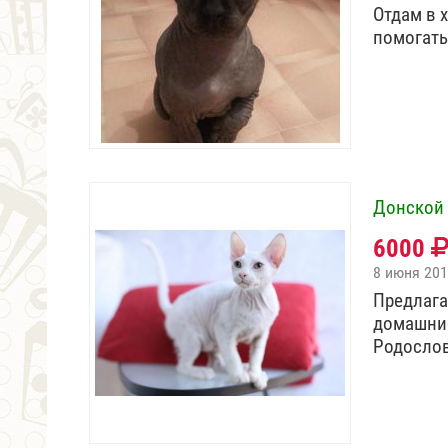
Отдам в 
помогать
Донской 
6000
8 июня 20
Предлага
домашние
Родослов