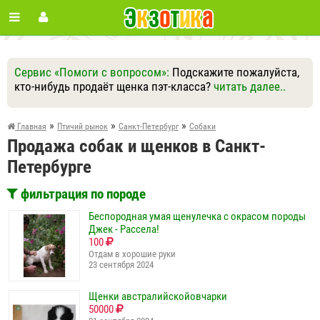
Сервис «Помоги с вопросом»:
Подскажите пожалуйста,
кто-нибудь продаёт щенка пэт-класса?
читать далее..
Ответить
Другие вопросы
Задать вопрос
»
»
»
Главная
Птичий рынок
Санкт-Петербург
Собаки
Продажа собак и щенков в Санкт-
Петербурге
фильтрация по породе
Беспородная умая щенулечка с окрасом породы
Джек - Рассела!
100
Отдам в хорошие руки
23 сентября 2024
Щенки австралийскойовчарки
50000