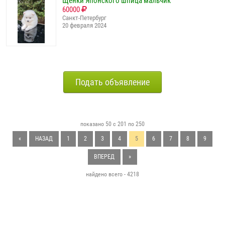
Щенки Японского шпица мальчик
60000
Санкт-Петербург
20 февраля 2024
Подать объявление
показано 50 с 201 по 250
«
НАЗАД
1
2
3
4
5
6
7
8
9
ВПЕРЕД
»
найдено всего - 4218