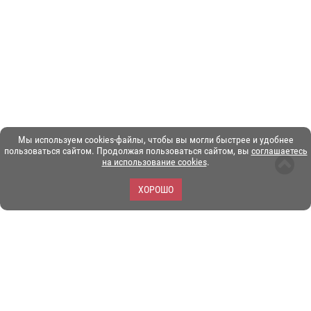
Мы используем cookies-файлы, чтобы вы могли быстрее и удобнее
пользоваться сайтом. Продолжая пользоваться сайтом, вы
соглашаетесь
на использование cookies
.
ХОРОШО
ЗОО-портал ЭКЗОТИКА. © Copyright 2003-2026.
Все логотипы, торговые марки и другие материалы на этом
сайте являются собственностью их законных владельцев.