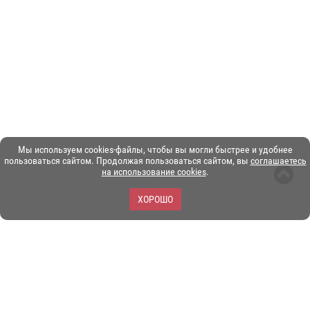
Мы используем cookies-файлы, чтобы вы могли быстрее и удобнее
пользоваться сайтом. Продолжая пользоваться сайтом, вы
соглашаетесь
на использование cookies
.
ХОРОШО
ЗОО-портал ЭКЗОТИКА. © Copyright 2003-2026.
Все логотипы, торговые марки и другие материалы на этом