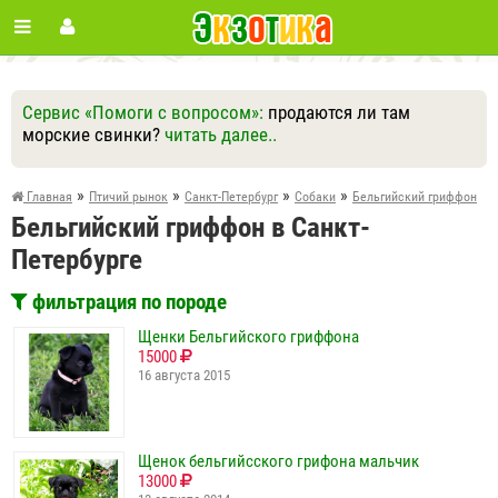
Сервис «Помоги с вопросом»:
продаются ли там
морские свинки?
читать далее..
Ответить
Другие вопросы
Задать вопрос
»
»
»
»
Главная
Птичий рынок
Санкт-Петербург
Собаки
Бельгийский гриффон
Бельгийский гриффон в Санкт-
Петербурге
фильтрация по породе
Щенки Бельгийского гриффона
15000
16 августа 2015
Щенок бельгийсского грифона мальчик
13000