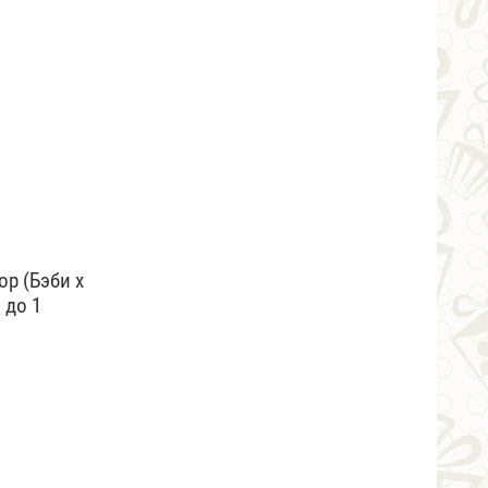
р (Бэби х
 до 1