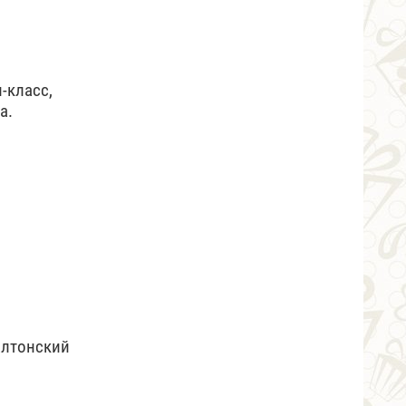
-класс,
а.
алтонский