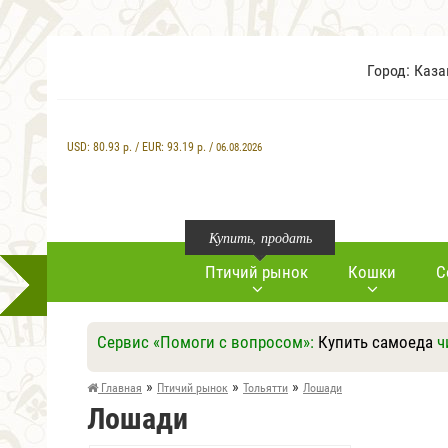
Город: Каз
USD:
80.93
р. / EUR:
93.19
р. /
06.08.2026
Купить, продать
Птичий рынок
Кошки
С
Сервис «Помоги с вопросом»:
Купить самоеда
ч
»
»
»
Главная
Птичий рынок
Тольятти
Лошади
Лошади