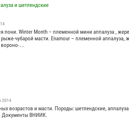
палуза и шетлендские
014
я пони. Winter Month – племенной мини аппалуза , жер
. , рыже-чубарой масти. Enamour – племенной аппалуза, 
 , вороно-…
я 2014
ных возрастов и масти. Породы: шетлендские, аппалуза
. Документы ВНИИК.