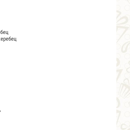
ебец
жеребец
,