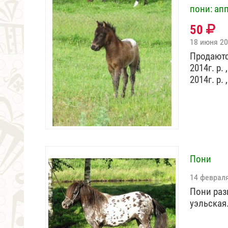
пони: ап
50
18 июня 2
Продаютс
2014г. р
2014г. р.
Пони
14 феврал
Пони раз
уэльская