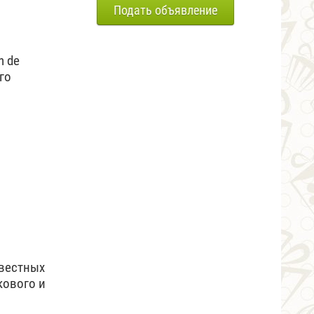
Подать объявление
n de
го
звестных
кового и