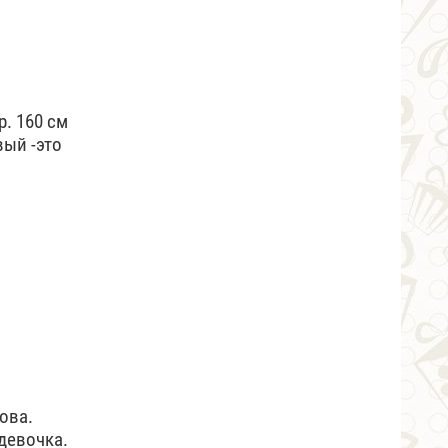
. 160 см
вый -это
рова.
девочка.