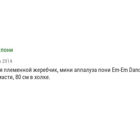
 пони
я 2014
я племенной жеребчик, мини аппалуза пони Em-Em Danc
асти, 80 см в холке.