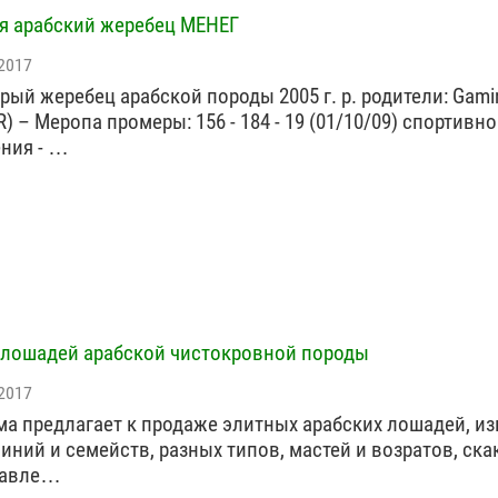
я арабский жеребец МЕНЕГ
2017
рый жеребец арабской породы 2005 г. р. родители: Gami
R) – Меропа промеры: 156 - 184 - 19 (01/10/09) спортивно
ния - …
лошадей арабской чистокровной породы
2017
а предлагает к продаже элитных арабских лошадей, и
линий и семейств, разных типов, мастей и возратов, ска
равле…