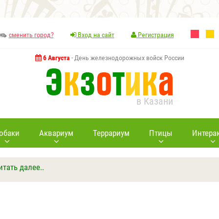
ань
сменить город?
Вход на сайт
Регистрация
6 Августа
- День железнодорожных войск России
в Казани
обаки
Аквариум
Террариум
Птицы
Интера
итать далее..
Ответить
Другие вопросы
Задать вопрос