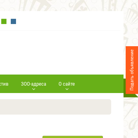
Подать объявление
ктив
ЗОО-адреса
О сайте