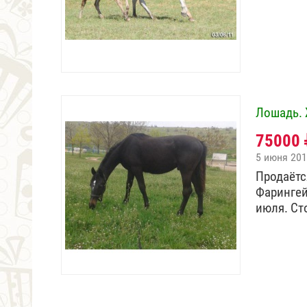
Лошадь. 
75000
5 июня 20
Продаётс
Фарингейт
июля. С