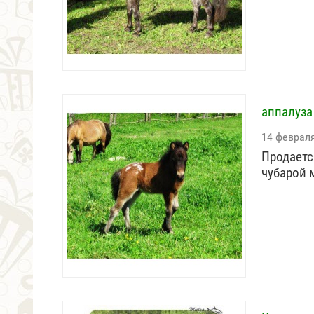
аппалуза
14 феврал
Продаетс
чубарой м