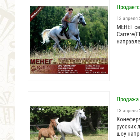
Продаетс
13 апреля 
МЕНЕГ се
Carrere(F
направле
Продажа 
13 апреля 
Конеферм
русских 
шоу нап