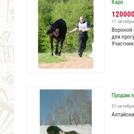
Каро
12000
11 октября
Вороной 
для прог
Участни
Продам л
21 октября
Алтайски