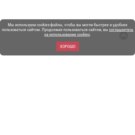
Мы используем cookies-файлы, чтобы вы могли быстрее и удобнее
пользоваться сайтом. Продолжая пользоваться сайтом, вы
соглашаетесь
на использование cookies
.
ХОРОШО
ЗОО-портал ЭКЗОТИКА. © Copyright 2003-2026.
Все логотипы, торговые марки и другие материалы на этом
сайте являются собственностью их законных владельцев.
При копировании материалов ссылка на www.ekzotika.com
обязательна.
Политика конфиденциальности.
Пользовательское
соглашение.
E-mail:
admin@ekzotika.com