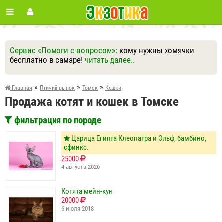
Сервис «Помоги с вопросом»:
кому нужны хомячки
бесплатно в самаре!
читать далее..
Ответить
Другие вопросы
Задать вопрос
»
»
»
Главная
Птичий рынок
Томск
Кошки
Продажа котят и кошек в Томске
фильтрация по породе
Царица Египта Клеопатра и Эльф, бамбино,
сфинкс.
25000
4 августа 2026
Котята мейн-кун
20000
6 июля 2018