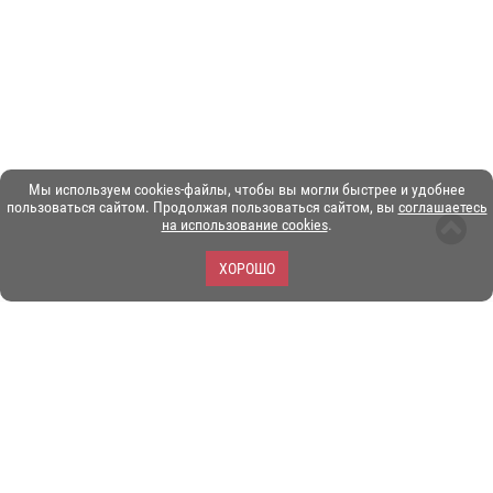
Мы используем cookies-файлы, чтобы вы могли быстрее и удобнее
пользоваться сайтом. Продолжая пользоваться сайтом, вы
соглашаетесь
на использование cookies
.
ХОРОШО
ЗОО-портал ЭКЗОТИКА. © Copyright 2003-2026.
Все логотипы, торговые марки и другие материалы на этом
сайте являются собственностью их законных владельцев.
При копировании материалов ссылка на www.ekzotika.com
обязательна.