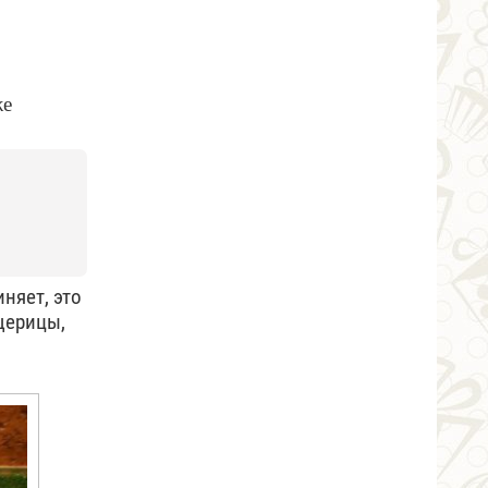
же
няет, это
ящерицы,