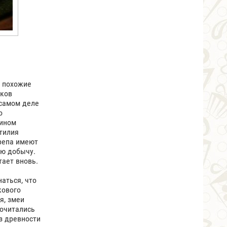
 похожие
оков
 самом деле
о
еином
птилия
ерепа имеют
ую добычу.
тает вновь.
аться, что
кового
я, змеи
почитались
з древности