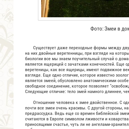
Фото: Змеи в до
Существует даже переходные формы между двумя 
на них двойные веретенницы, при взгляде на которы
биологии все мы знаем поучительный случай о дома
является ящерицей с зачатками конечностей. Еще одн
веретеницы, как все ящерицы, имеют подвижное век
взгляде. Еще одно отличие, которое известно зооло
является змеей, обусловлено анатомическими особе
свободное соединение, которое позволяет "освобо
Следующие отличие: тело змей намного длиннее, чем
Отношение человека к змее двойственное. С одно
почти все змеи очень красивы. С другой стороны, н
предрассудка. Ведь еще со времен библейской змеи,
считаются в Европе символом лживости и коварства.
приносящими счастье, чуть ли не ангелами-хранит