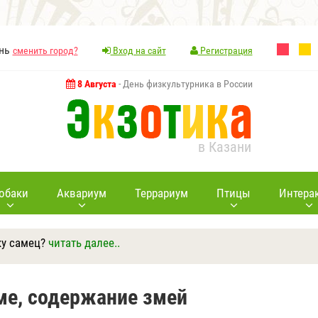
ань
сменить город?
Вход на сайт
Регистрация
8 Августа
- День физкультурника в России
в Казани
обаки
Аквариум
Террариум
Птицы
Интера
ку самец?
читать далее..
Ответить
Другие вопросы
Задать вопрос
ме, содержание змей