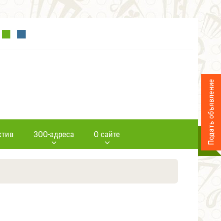
Подать объявление
ктив
ЗОО-адреса
О сайте