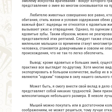
эмблему искусства врачевания - вокруг которого гр
представление о змее во многом основывается на п
Любителю животных совершенно все равно, кто у н
обитания, стиль жизни и условия содержания обеих
важный факт: ящерицы не относятся к ядовитым жи
вызывают ужас и отвращение. Однако, по оценкам 
ядовитые зубы. Таким образом, можно не реагирова
представителей этих рептилий. Следует также отказ
миленькие малышки со временем станут многометро
человека, становятся доверчивыми и совсем не опас
происхождения, что не так-то легко обеспечить.
Вывод: кроме ядовитых и больших змей, существу
практике все выглядит по-другому. Хотя многие вид
экспортировать в большом количестве, выбор их в з
являются "ходким" товаром в силу нашего сильного
Может быть, я смогу внести свой вклад в дело сп
представляет собой никаких трудностей. Змеи при
млекопитающих небольшого размера. В неволе лучш
Мышей можно покупать или в достаточном количес
соображениям, не может решиться, тому лучше отказ