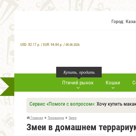
Город: Каз
USD:
82.17
р. / EUR:
94.84
р. /
08.08.2026
Купить, продать
Птичий рынок
Кошки
С
Сервис «Помоги с вопросом»:
Хочу купить мака
»
»
Главная
Террариум
Змеи
Змеи в домашнем террариу