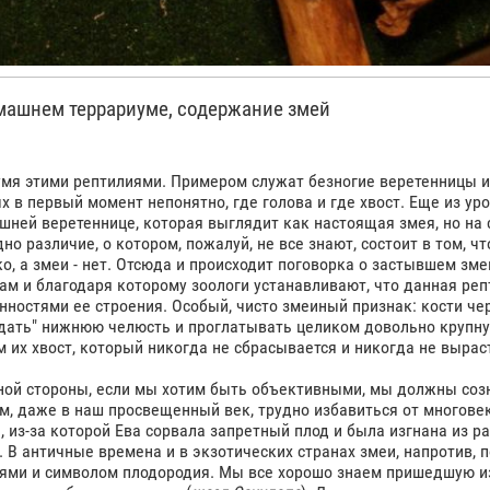
машнем террариуме, содержание змей
этими рептилиями. Примером служат безногие веретенницы и
х в первый момент непонятно, где голова и где хвост. Еще из ур
шней веретеннице, которая выглядит как настоящая змея, но на
о различие, о котором, пожалуй, не все знают, состоит в том, чт
о, а змеи - нет. Отсюда и происходит поговорка о застывшем зм
гам и благодаря которому зоологи устанавливают, что данная ре
нностями ее строения. Особый, чисто змеиный признак: кости ч
ждать" нижнюю челюсть и проглатывать целиком довольно крупн
 их хвост, который никогда не сбрасывается и никогда не вырас
й стороны, если мы хотим быть объективными, мы должны созн
ам, даже в наш просвещенный век, трудно избавиться от многове
 из-за которой Ева сорвала запретный плод и была изгнана из ра
 В античные времена и в экзотических странах змеи, напротив, 
елями и символом плодородия. Мы все хорошо знаем пришедшую и