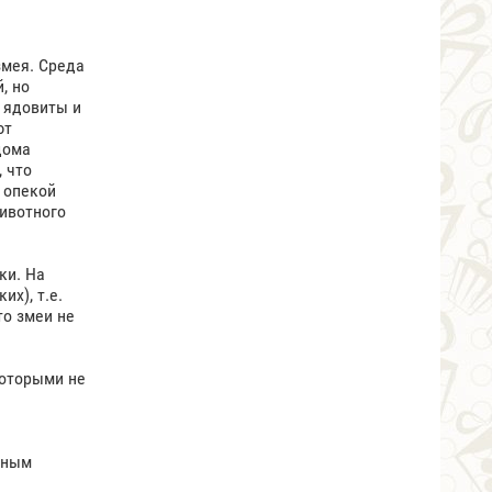
е
змея. Среда
, но
 ядовиты и
ют
дома
 что
 опекой
животного
ки. На
х), т.е.
то змеи не
которыми не
тным