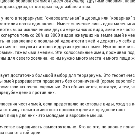
ациозно обвивается змея (
жезл Эскулапа
). Другими словами, наш
редрассудках, от которых надо избавляться.
его в террариуме: "очаровательная" ящерица или "коварная" 
 рептилий почти одинаковы. Имеет значение лишь одни маленький
вотным, за исключением двух американских видо, змеи же часто
экспертов только 20% из 3000 видов живущих на земле змей име
ть на заявление о повальной ядовитости змей и держать у себя 
аться от покупки питонов и других крупных змей. Нужно помнить,
выми, тяжелыми змеями. Эти колоссальные змеи, проживая под
ны для своего хозяина, но им нужно много места и много пищи 
ет достаточно большой выбор для террариума. Это теоретичес
ы змей разрешается продавать без ограничений (кроме европейски
оомагазинах очень скромный. Это объясняется, пожалуй, и тем, ч
 предубеждения против них.
асения чести змей, если представлю некоторые виды, уход за 
знают пищу только животного происхождения и предпочитают
ая пища для них - это молодые и взрослые мыши.
тве выращивать самостоятельно. Кто на это, по вполне поня
аться от этой идеи.