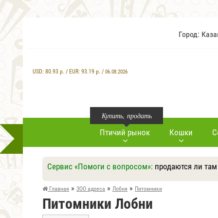
Город: Каз
USD:
80.93
р. / EUR:
93.19
р. /
06.08.2026
Купить, продать
Птичий рынок
Кошки
С
Сервис «Помоги с вопросом»:
продаются ли там
»
»
»
Главная
ЗОО адреса
Лобня
Питомники
Питомники Лобни