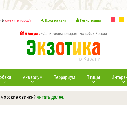
ань
сменить город?
Вход на сайт
Регистрация
6 Августа
- День железнодорожных войск России
в Казани
обаки
Аквариум
Террариум
Птицы
Интера
 морские свинки?
читать далее..
Ответить
Другие вопросы
Задать вопрос