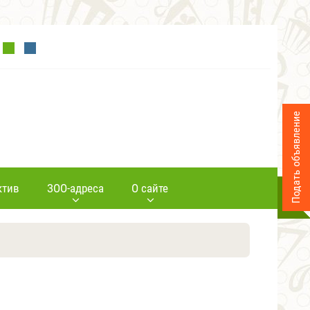
Подать объявление
ктив
ЗОО-адреса
О сайте