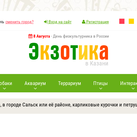
ань
сменить город?
Вход на сайт
Регистрация
8 Августа
- День физкультурника в России
в Казани
обаки
Аквариум
Террариум
Птицы
Интера
е, в городе Сальск или её районе, карликовые курочки и петр
Ответить
Другие вопросы
Задать вопрос