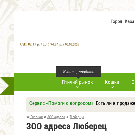
Город: Каз
USD:
82.17
р. / EUR:
94.84
р. /
08.08.2026
Купить, продать
Птичий рынок
Кошки
С
Сервис «Помоги с вопросом»:
Есть ли в продаж
»
»
Главная
ЗОО адреса
Люберцы
ЗОО адреса Люберец