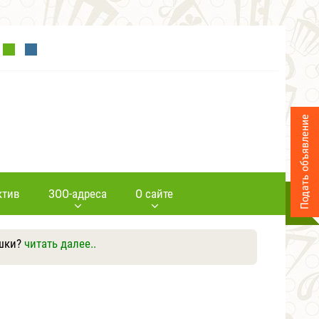
Подать объявление
ктив
ЗОО-адреса
О сайте
ушки?
читать далее..