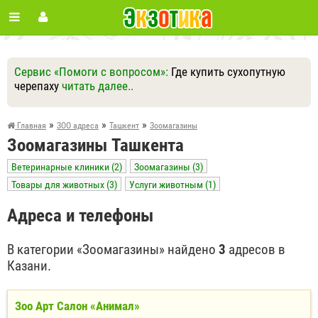
Сервис «Помоги с вопросом»:
Где купить сухопутную
черепаху
читать далее..
Ответить
Другие вопросы
Задать вопрос
»
»
»
Главная
ЗОО адреса
Ташкент
Зоомагазины
Зоомагазины Ташкента
Ветеринарные клиники (2)
Зоомагазины (3)
Товары для животных (3)
Услуги животным (1)
Адреса и телефоны
В категории «Зоомагазины» найдено
3
адресов в
Казани.
Зоо Арт Салон «Анимал»