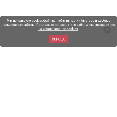
Мы используем cookies-файлы, чтобы вы могли быстрее и удобнее
пользоваться сайтом. Продолжая пользоваться сайтом, вы
соглашаетесь
на использование cookies
.
ХОРОШО
ЗОО-портал ЭКЗОТИКА. © Copyright 2003-2026.
Все логотипы, торговые марки и другие материалы на этом
сайте являются собственностью их законных владельцев.
При копировании материалов ссылка на www.ekzotika.com
обязательна.
Политика конфиденциальности.
Пользовательское
соглашение.
E-mail:
admin@ekzotika.com