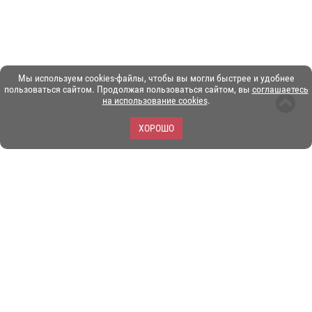
Мы используем cookies-файлы, чтобы вы могли быстрее и удобнее
пользоваться сайтом. Продолжая пользоваться сайтом, вы
соглашаетесь
на использование cookies
.
ХОРОШО
ЗОО-портал ЭКЗОТИКА. © Copyright 2003-2026.
Все логотипы, торговые марки и другие материалы на этом
сайте являются собственностью их законных владельцев.
При копировании материалов ссылка на www.ekzotika.com
обязательна.
Политика конфиденциальности.
Пользовательское
соглашение.
E-mail:
admin@ekzotika.com