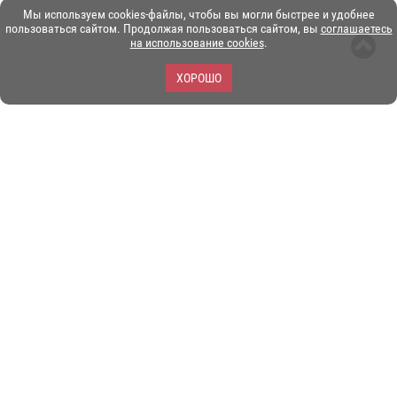
Мы используем cookies-файлы, чтобы вы могли быстрее и удобнее
пользоваться сайтом. Продолжая пользоваться сайтом, вы
соглашаетесь
на использование cookies
.
ХОРОШО
ЗОО-портал ЭКЗОТИКА. © Copyright 2003-2026.
Все логотипы, торговые марки и другие материалы на этом
сайте являются собственностью их законных владельцев.
При копировании материалов ссылка на www.ekzotika.com
обязательна.
Политика конфиденциальности.
Пользовательское
соглашение.
E-mail:
admin@ekzotika.com