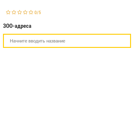
0
/
5
ЗОО-адреса