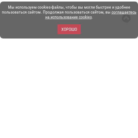
Мы используем cookies-файлы, чтобы вы могли быстрее и удобнее
пользоваться сайтом. Продолжая пользоваться сайтом, вы
соглашаетесь
на использование cookies
.
ХОРОШО
ЗОО-портал ЭКЗОТИКА. © Copyright 2003-2026.
Все логотипы, торговые марки и другие материалы на этом
сайте являются собственностью их законных владельцев.
При копировании материалов ссылка на www.ekzotika.com
обязательна.
Политика конфиденциальности.
Пользовательское
соглашение.
E-mail:
admin@ekzotika.com