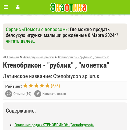
Сервис «Помоги с вопросом»:
Где можно продать
белоухую игрунки малыши рождённые 8 Марта 2024г?
читать далее..
Ответить
Другие вопросы
Задать вопрос
»
»
Главная
Аквариумные рыбки
Ктенобрикон - "рублик" , "монетка"
Ктенобрикон - "рублик" , "монетка"
Латинское название: Ctenobrycon spilurus
(
5
/
5
)
Рейтинг:
Отзывы (
30
)
Написать отзыв
Содержание:
Описание рода «КТЕНОБРИКОН (Ctenobrycon)»