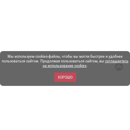
Мы используем cookies-файлы, чтобы вы могли быстрее и удобнее
пользоваться сайтом. Продолжая пользоваться сайтом, вы
соглашаетесь
на использование cookies
.
ХОРОШО
ЗОО-портал ЭКЗОТИКА. © Copyright 2003-2026.
Все логотипы, торговые марки и другие материалы на этом
сайте являются собственностью их законных владельцев.
При копировании материалов ссылка на www.ekzotika.com