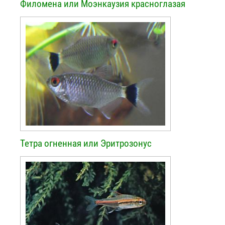
Филомена или Моэнкаузия красноглазая
Тетра огненная или Эритрозонус