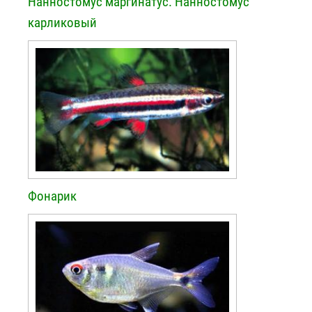
Нанностомус маргинатус. Нанностомус
карликовый
Фонарик