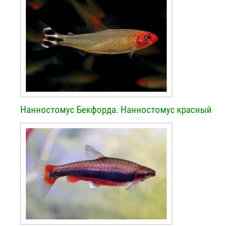
Нанностомус Бекфорда. Нанностомус красный