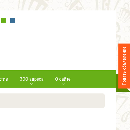
Подать объявление
ктив
ЗОО-адреса
О сайте