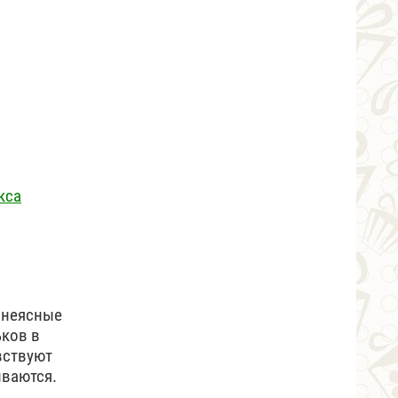
кса
 неясные
ьков в
вствуют
иваются.