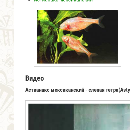
Видео
Астианакс мексиканский - слепая тетра(Asty