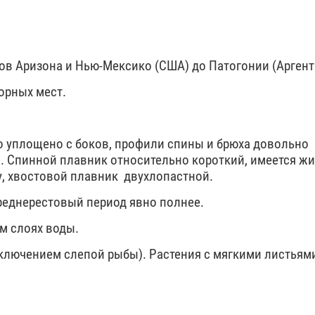
ов Аризона и Нью-Мексико (США) до Патогонии (Аргент
горных мест.
 уплощено с боков, профили спины и брюха довольно
. Спинной плавник относительно короткий, имеется ж
у, хвостовой плавник двухлопастной.
реднерестовый период явно полнее.
м слоях воды.
ключением слепой рыбы). Растения с мягкими листьям