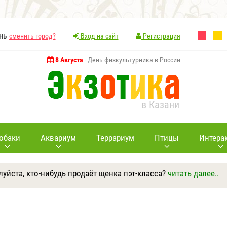
ань
сменить город?
Вход на сайт
Регистрация
8 Августа
- День физкультурника в России
в Казани
обаки
Аквариум
Террариум
Птицы
Интера
уйста, кто-нибудь продаёт щенка пэт-класса?
читать далее..
Ответить
Другие вопросы
Задать вопрос