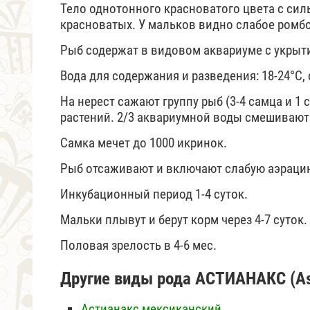
Тело однотонного красноватого цвета с си
красноватых. У мальков видно слабое ромб
Рыб содержат в видовом аквариуме с укрыт
Вода для содержания и разведения: 18-24°С, d
На нерест сажают группу рыб (3-4 самца и 1 
растений. 2/3 аквариумной воды смешивают с
Самка мечет до 1000 икринок.
Рыб отсаживают и включают слабую аэраци
Инкубационный период 1-4 суток.
Мальки плывут и берут корм через 4-7 суток.
Половая зрелость в 4-6 мес.
Другие виды рода АСТИАНАКС (As
Астианакс мексиканский