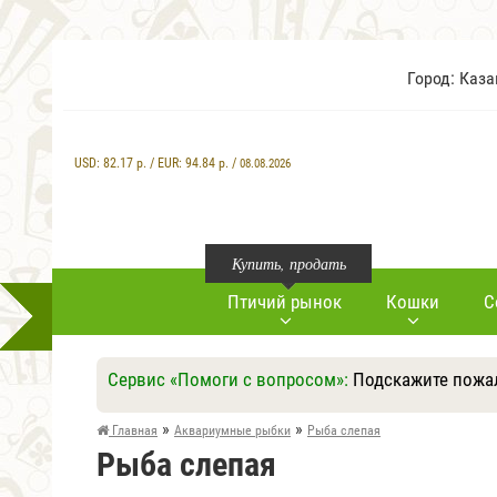
Город: Каз
USD:
82.17
р. / EUR:
94.84
р. /
08.08.2026
Купить, продать
Птичий рынок
Кошки
С
Сервис «Помоги с вопросом»:
Подскажите пожал
»
»
Главная
Аквариумные рыбки
Рыба слепая
Рыба слепая