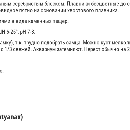
льным серебристым блеском. Плавники бесцветные до с
овидное пятно на основании хвостового плавника.
иями в виде каменных пещер.
H 6-25°, рН 7-8.
самку), т.к. трудно подобрать самца. Можно куст мелко
 1/3 свежей. Аквариум затемняют. Нерест обычно на 2-
ю.
tyanax)