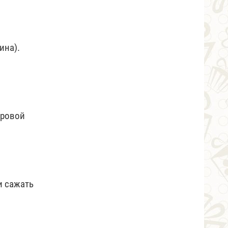
ина).
ировой
и сажать