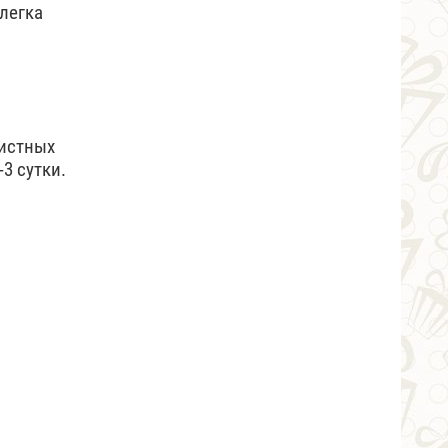
легка
листных
3 сутки.