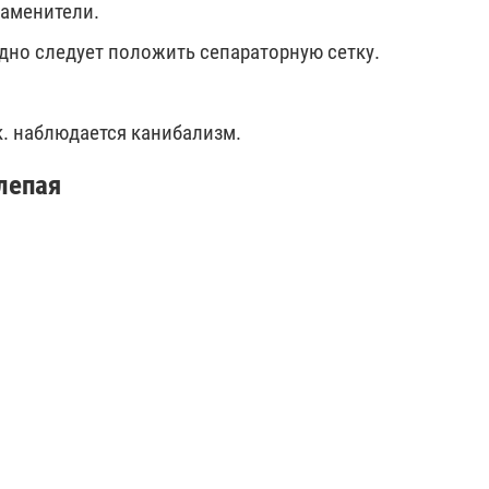
заменители.
 дно следует положить сепараторную сетку.
к. наблюдается канибализм.
лепая