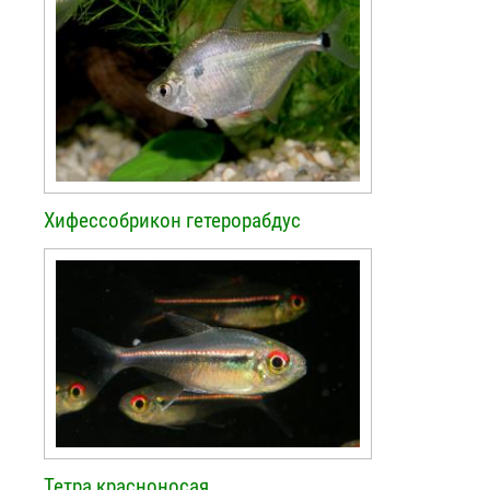
Хифессобрикон гетерорабдус
Тетра красноносая