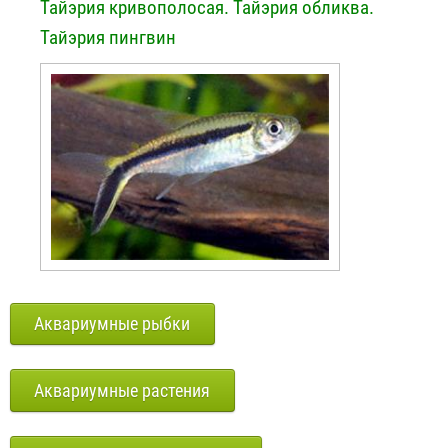
Тайэрия кривополосая. Тайэрия обликва.
Тайэрия пингвин
Аквариумные рыбки
Аквариумные растения