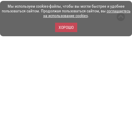
Мы используем cookies-файлы, чтобы вы могли быстрее и удобнее
пользоваться сайтом. Продолжая пользоваться сайтом, вы
соглашаетесь
на использование cookies
.
ХОРОШО
ЗОО-портал ЭКЗОТИКА. © Copyright 2003-2026.
Все логотипы, торговые марки и другие материалы на этом
сайте являются собственностью их законных владельцев.
При копировании материалов ссылка на www.ekzotika.com
обязательна.
Политика конфиденциальности.
Пользовательское
соглашение.
E-mail:
admin@ekzotika.com