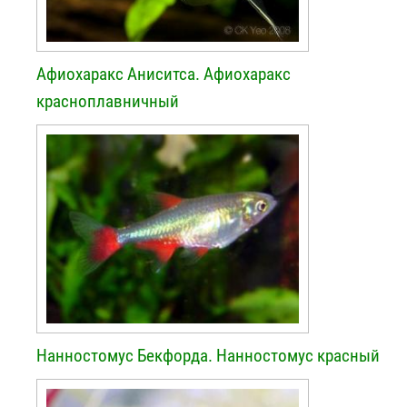
Афиохаракс Аниситса. Афиохаракс
красноплавничный
Нанностомус Бекфорда. Нанностомус красный