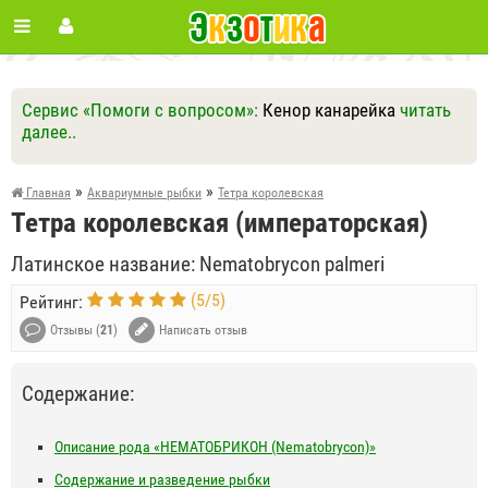
Сервис «Помоги с вопросом»:
Кенор канарейка
читать
далее..
Ответить
Другие вопросы
Задать вопрос
»
»
Главная
Аквариумные рыбки
Тетра королевская
Тетра королевская (императорская)
Латинское название: Nematobrycon palmeri
(
5
/
5
)
Рейтинг:
Отзывы (
21
)
Написать отзыв
Содержание:
Описание рода «НЕМАТОБРИКОН (Nematobrycon)»
Содержание и разведение рыбки