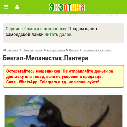
Сервис «Помоги с вопросом»:
Продам щенят
самоедской лайки
читать далее..
Ответить
Другие вопросы
Задать вопрос
»
»
»
»
Главная
Птичий рынок
все регионы
Кошки
Бенгальская кошка
Бенгал-Меланистик.Пантера
Остерегайтесь мошенников! Не отправляйте деньги за
доставку или товар, если не уверены в продавце.
Связь WhatsApp, Telegram и тд. не используйте!