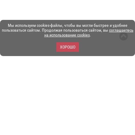
Мы используем cookies-файлы, чтобы вы могли быстрее и удобнее
пользоваться сайтом. Продолжая пользоваться сайтом, вы
соглашаетесь
на использование cookies
.
ХОРОШО
ЗОО-портал ЭКЗОТИКА. © Copyright 2003-2026.
Все логотипы, торговые марки и другие материалы на этом
сайте являются собственностью их законных владельцев.
При копировании материалов ссылка на www.ekzotika.com
обязательна.
Политика конфиденциальности.
Пользовательское
соглашение.
E-mail:
admin@ekzotika.com