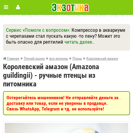
Сервис «Помоги с вопросом»:
Компрессор в аквариуме
с черепахами стал пускать какую -то пену? Может это
быть опасно для рептилий
читать далее..
Ответить
Другие вопросы
Задать вопрос
»
»
»
»
Главная
Птичий рынок
все регионы
Птицы
Королевский амазон
Королевский амазон (Amazona
guildingii) - ручные птенцы из
питомника
Остерегайтесь мошенников! Не отправляйте деньги за
доставку или товар, если не уверены в продавце.
Связь WhatsApp, Telegram и тд. не используйте!