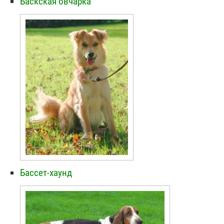
Баскская овчарка
Бассет-хаунд