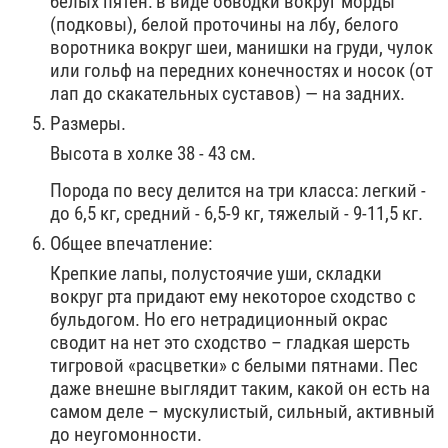
белых пятен: в виде обводки вокруг морды
(подковы), белой проточины на лбу, белого
воротника вокруг шеи, манишки на груди, чулок
или гольф на передних конечностях и носок (от
лап до скакательных суставов) — на задних.
Размеры.
Высота в холке 38 - 43 см.
Порода по весу делится на три класса: легкий -
до 6,5 кг, средний - 6,5-9 кг, тяжелый - 9-11,5 кг.
Общее впечатление:
Крепкие лапы, полустоячие уши, складки
вокруг рта придают ему некоторое сходство с
бульдогом. Но его нетрадиционный окрас
сводит на нет это сходство – гладкая шерсть
тигровой «расцветки» с белыми пятнами. Пес
даже внешне выглядит таким, какой он есть на
самом деле – мускулистый, сильный, активный
до неугомонности.