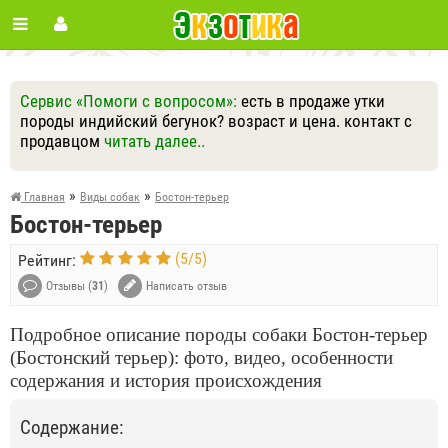
Сервис «Помоги с вопросом»:
есть в продаже утки
породы индийский бегунок? возраст и цена. контакт с
продавцом
читать далее..
Ответить
Другие вопросы
Задать вопрос
»
»
Главная
Виды собак
Бостон-терьер
Бостон-терьер
(
5
/
5
)
Рейтинг:
Отзывы (
31
)
Написать отзыв
Подробное описание породы собаки Бостон-терьер
(Бостонский терьер): фото, видео, особенности
содержания и история происхождения
Содержание: