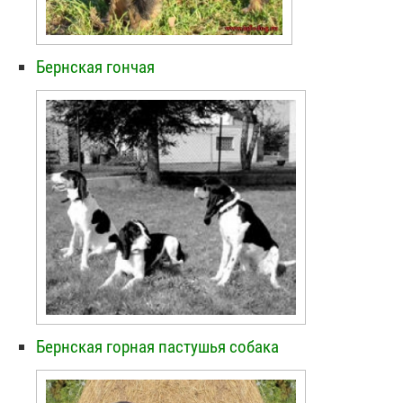
Бернская гончая
Бернская горная пастушья собака