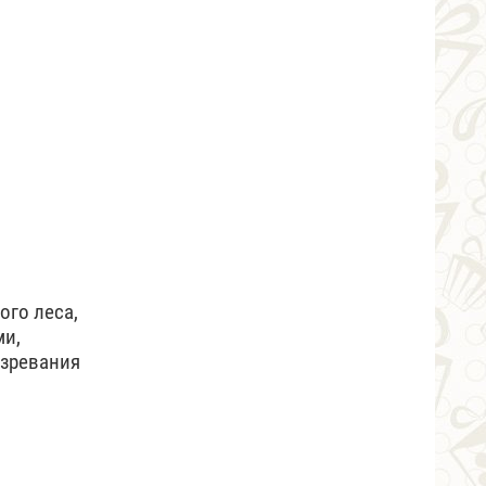
ого леса,
ми,
озревания