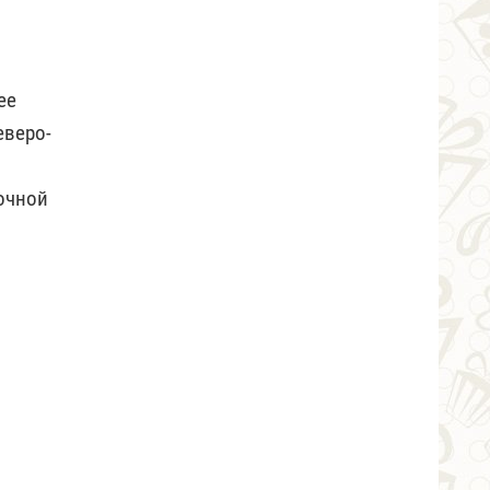
ее
еверо-
точной