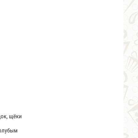
док, щёки
голубым