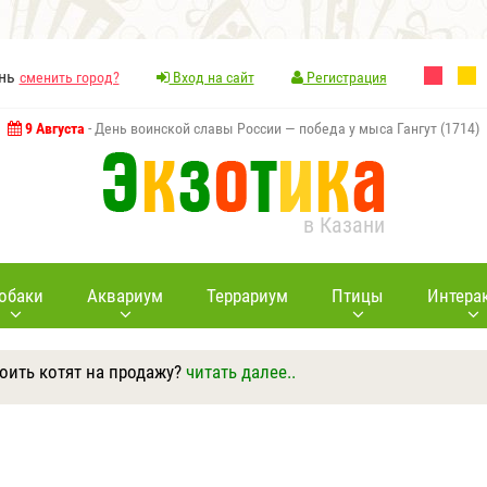
ань
сменить город?
Вход на сайт
Регистрация
9 Августа
- День воинской славы России — победа у мыса Гангут (1714)
в Казани
обаки
Аквариум
Террариум
Птицы
Интера
оить котят на продажу?
читать далее..
Ответить
Другие вопросы
Задать вопрос