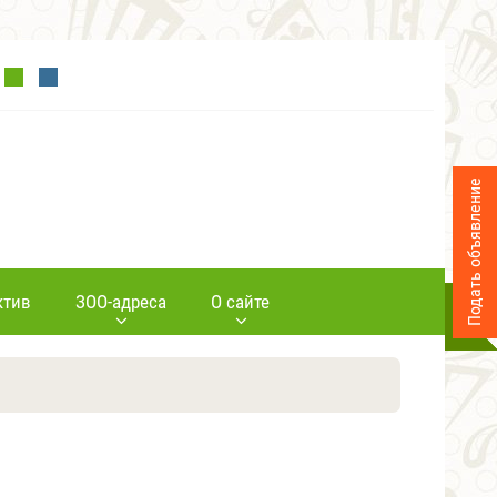
Подать объявление
ктив
ЗОО-адреса
О сайте