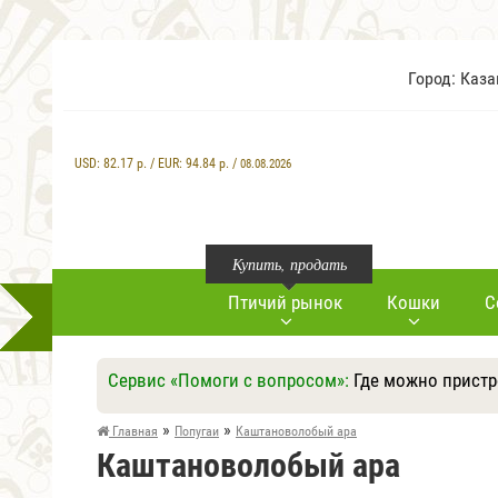
Город: Каз
USD:
82.17
р. / EUR:
94.84
р. /
08.08.2026
Купить, продать
Птичий рынок
Кошки
С
Сервис «Помоги с вопросом»:
Где можно пристр
»
»
Главная
Попугаи
Каштановолобый ара
Каштановолобый ара