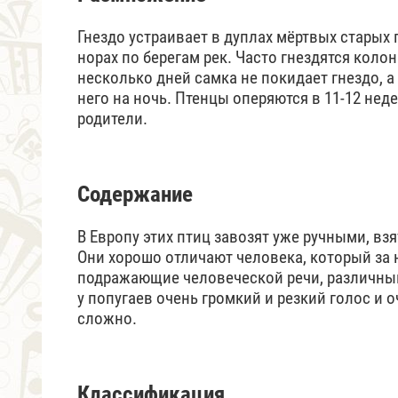
Гнездо устраивает в дуплах мёртвых старых 
норах по берегам рек. Часто гнездятся коло
несколько дней самка не покидает гнездо, а
него на ночь. Птенцы оперяются в 11-12 нед
родители.
Содержание
В Европу этих птиц завозят уже ручными, в
Они хорошо отличают человека, который за 
подражающие человеческой речи, различным
у попугаев очень громкий и резкий голос и
сложно.
Классификация