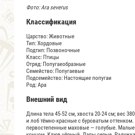
Фото: Ara severus
Классификация
Царство: Животные
Тип: Хордовые
Подтип: Позвоночные
Класс: Птицы
Отряд: Попугаеобразные
Семейство: Попугаевые
Подсемейство: Настоящие попугаи
Род: Ара
Внешний вид
Длина тела 45-52 см, хвоста 20-24 см; вес 3
и лоб тёмно-красные с буроватым оттенком
первостепенные маховые — голубые. Малые 
концом. Клюв чёрный. Лапы серые. Радужка