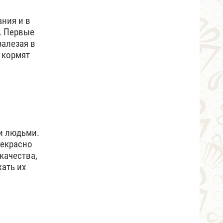
ания и в
й. Первые
залезая в
и кормят
и людьми.
рекрасно
качества,
жать их