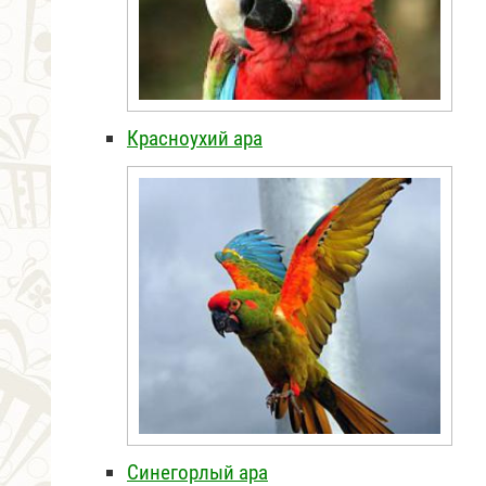
Красноухий ара
Синегорлый ара